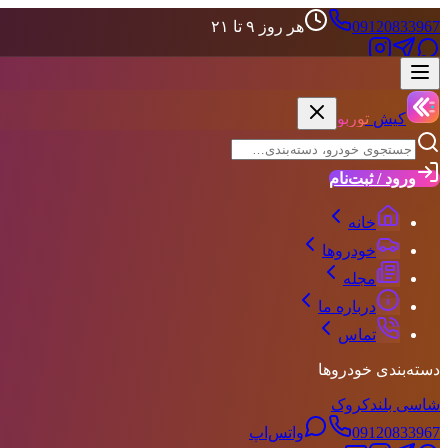
09120833967
هر روز ۹ تا ۲۱
علاقه‌مندی‌ها
حساب کاربری
کیش
توربو
ورود / ثبت‌نام
خانه
خودروها
مجله
درباره ما
تماس
دسته‌بندی خودروها
شاسی بلند
کروک
09120833967
واتس‌اپ