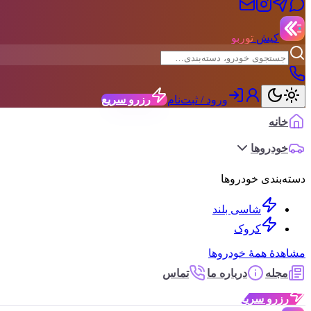
کیش
توربو
ورود / ثبت‌نام
رزرو سریع
خانه
خودروها
دسته‌بندی خودروها
شاسی بلند
کروک
مشاهدهٔ همهٔ خودروها
مجله
درباره ما
تماس
رزرو سریع