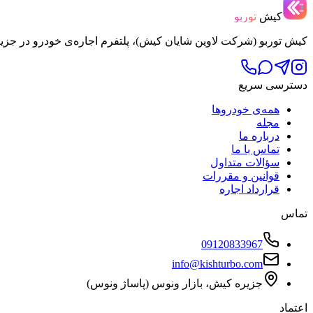
کیش
توربو
کیش توربو (شرکت لاوین شایان کیش)، پلتفرم اجاره‌ی خودرو در جزی
دسترسی سریع
همه‌ی خودروها
مجله
درباره ما
تماس با ما
سؤالات متداول
قوانین و مقررات
قرارداد اجاره
تماس
09120833967
info@kishturbo.com
جزیره کیش، بازار ونوس (پاساژ ونوس)
اعتماد