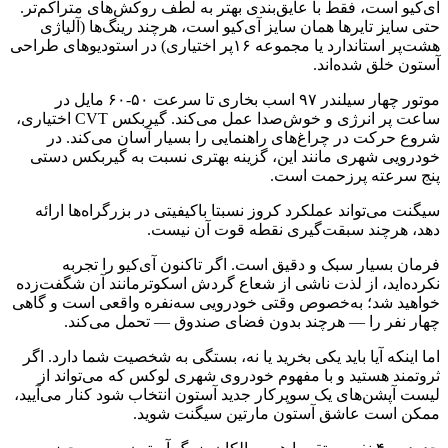
آی‌کیو است، فقط با عایق‌بندی بهتر به لطف روکش‌های متراکم‌تر.
حتی سایز تایرها همان سایز آی‌کیو است، هرچند رینگ‌ها (آلیاژی
هشت‌پر استاندارد یا مجموعه ۱۶‌پر اختیاری) در استودیوهای طراحی
آستون خلق شده‌اند.
موتور چهار سیلندر ۹۷ اسب بخاری تا سرعت ۵۰-۶۰ مایل در
ساعت پر انرژی و خوش‌صدا عمل می‌کند. گیربکس CVT اختیاری،
شروع حرکت در چراغ‌های راهنمایی را بسیار آسان می‌کند. در
خودرویی شهری مانند این، گزینه بهتری نسبت به گیربکس دستی
پنج سرعته پرزحمت است.
سیگنت می‌تواند عملکرد کروز نسبتا باکیفیتی در بزرگراه‌ها ارائه
دهد، هرچند سبقت‌گیری نقطه قوت آن نیست.
فرمان بسیار سبک و دقیق است. اگر تاکنون آی‌کیو را تجربه
نکرده‌اید، از لذت ناشی از شعاع گردش اسکوترمانند آن شگفت‌زده
خواهید شد؛ به‌خصوص وقتی خودرویی سه‌نفره واقعی است و گاهی
چهار نفر را — هرچند بدون فضای صندوق — تحمل می‌کند.
اما اینکه آیا باید یکی بخرید یا نه، بستگی به شخصیت شما دارد. اگر
ثروتمند هستید و با مفهوم خودروی شهری لوکس که می‌تواند از
لیست آپشن‌های یک سوپرکار جدید آستون انتخاب شود کنار می‌آیید،
ممکن است عاشق آستون مارتین سیگنت شوید.