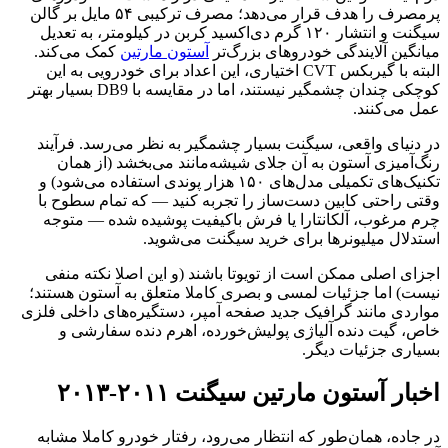
پرمصرف را هدف قرار می‌دهد؛ مصرف ترکیبی ۵۴ مایل بر گالن
سیگنت و انتشار ۱۲۰ گرم دی‌اکسید کربن در کیلومتر، به تعدیل
میانگین آلایندگی خودروهای بزرگ‌تر
آستون مارتین
کمک می‌کند.
البته با گیربکس CVT اختیاری، این اعداد برای خودرویی به این
کوچکی چندان چشمگیر نیستند، اما در مقایسه با DB9 بسیار بهتر
عمل می‌کنند.
در دنیای واقعی، سیگنت بسیار چشمگیر به نظر می‌رسد. فرآیند
رنگ‌آمیزی آستون به آن جلای شیشه‌مانند می‌بخشد (از همان
تکنیک‌های تکمیلی مدل‌های ۱۵۰ هزار پوندی استفاده می‌شود) و
وقتی راحتی کابین دست‌ساز را تجربه کنید — که تمام سطوح با
چرم مرغوب، آلکانتارا یا فرش باکیفیت پوشیده شده — متوجه
استدلال میلیونرها برای خرید سیگنت می‌شوید.
اجزای اصلی ممکن است از تویوتا باشند (و این اصلا نکته منفی
نیست) اما جزئیات لمسی و بصری کاملا متعلق به آستون هستند؛
مواردی مانند گرافیک جدید صفحه آمپر، دستگیره‌های داخلی فلزی
خاص، گیت دنده آلیاژی پولیش‌خورده، اهرم دنده سفارشی و
بسیاری جزئیات دیگر.
اخبار آستون مارتین سیگنت ۲۰۱۱-۲۰۱۳
در جاده، همان‌طور که انتظار می‌رود، رفتار خودرو کاملا مشابه