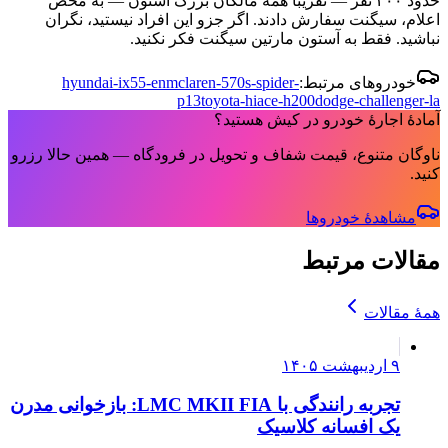
حدود ۴۰۰ نفر — تقریبا همه مالکان بزرگ آستون — به محض
اعلام، سیگنت سفارش دادند. اگر جزو این افراد نیستید، نگران
نباشید. فقط به آستون مارتین سیگنت فکر نکنید.
خودروهای مرتبط:
mclaren-570s-spider-
hyundai-ix55-en
p13
toyota-hiace-h200
dodge-challenger-la
آمادهٔ اجارهٔ خودرو در کیش هستید؟
ناوگان متنوع، قیمت شفاف و تحویل در فرودگاه — همین حالا رزرو
کنید.
مشاهدهٔ خودروها
مقالات مرتبط
همهٔ مقالات
۹ اردیبهشت ۱۴۰۵
تجربه رانندگی با LMC MKII FIA: بازخوانی مدرن
یک افسانه کلاسیک