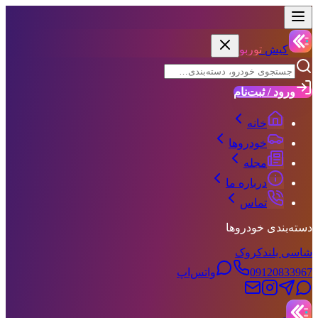
کیش
توربو
ورود / ثبت‌نام
خانه
خودروها
مجله
درباره ما
تماس
دسته‌بندی خودروها
شاسی بلند
کروک
09120833967
واتس‌اپ