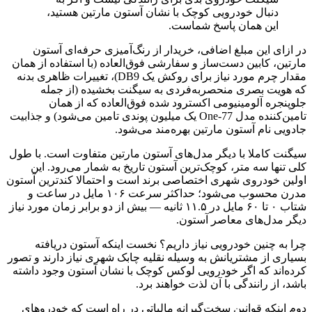
دنبال خودرویی کوچک با نشان آستون مارتین هستید،
این همان پاسخ شماست.
در ازای این مبلغ اضافی، خریدار از رنگ‌آمیزی حرفه‌ای آستون
مارتین، کابین دست‌ساز و سفارشی فوق‌العاده (با استفاده از همان
مقدار چرم مورد نیاز برای روکش یک DB9)، تغییرات ظاهری بدنه
که هویت بصری منحصربه‌فردی به سیگنت بخشیده (از جمله
جلوپنجره آلومینیومی اکسترود شده فوق‌العاده که از همان
تامین‌کننده مدل One-77 یک میلیون پوندی تامین می‌شود) و جذابیت
جادویی نام آستون مارتین بهره‌مند می‌شود.
سیگنت کاملا با دیگر مدل‌های آستون مارتین متفاوت است. با طول
کلی تنها سه متر، کوچک‌ترین آستون تاریخ به شمار می‌رود. این
اولین خودروی شهری اختصاصی برند است و احتمالا کندترین آستون
مدرن محسوب می‌شود؛ حداکثر سرعت ۱۰۶ مایل در ساعت و
شتاب ۰ تا ۶۰ مایل در ۱۱.۵ ثانیه — بیش از دو برابر زمان مورد نیاز
دیگر مدل‌های معاصر آستون.
چرا به چنین خودرویی نیاز داریم؟ نخست اینکه آستون دریافته
بسیاری از مشتریانش به وسیله نقلیه چابک شهری نیاز دارند و تصور
کرده‌اند که اگر خودرویی لوکس کوچک با نشان آستون وجود داشته
باشد، از رانندگی با آن لذت خواهند برد.
دوم اینکه قوانین سخت‌گیرانه مالیاتی در راه است که خودروهای