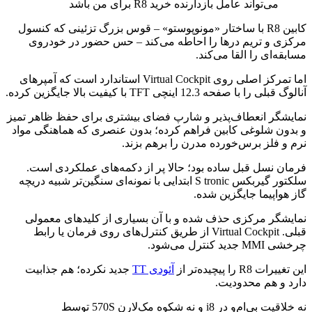
می‌تواند عامل بازدارنده خرید R8 برای من باشد
کابین R8 با ساختار «مونوپوستو» – قوس بزرگ تزئینی که کنسول
مرکزی و تریم درها را احاطه می‌کند – حس حضور در خودروی
مسابقه‌ای را القا می‌کند.
اما تمرکز اصلی روی Virtual Cockpit استاندارد است که آمپرهای
آنالوگ قبلی را با صفحه 12.3 اینچی TFT با کیفیت بالا جایگزین کرده.
نمایشگر انعطاف‌پذیر و شارپ فضای بیشتری برای حفظ ظاهر تمیز
و بدون شلوغی کابین فراهم کرده؛ بدون عنصری که هماهنگی مواد
نرم و فلز برس‌خورده مدرن را برهم بزند.
فرمان نسل قبل ساده بود؛ حالا پر از دکمه‌های عملکردی است.
سلکتور گیربکس S tronic ابتدایی با نمونه‌ای سنگین‌تر شبیه دریچه
گاز هواپیما جایگزین شده.
نمایشگر مرکزی حذف شده و با آن بسیاری از کلیدهای معمولی
قبلی. Virtual Cockpit از طریق کنترل‌های روی فرمان یا رابط
چرخشی MMI جدید کنترل می‌شود.
این تغییرات R8 را پیچیده‌تر از
آئودی TT
جدید نکرده؛ هم جذابیت
دارد و هم محدودیت.
نه خلاقیت بی‌ام‌و در i8 و نه شکوه مک‌لارن 570S توسط