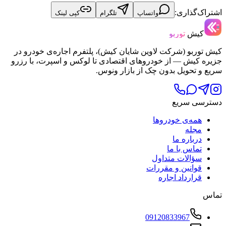
اشتراک‌گذاری:
واتساپ
تلگرام
کپی لینک
کیش
توربو
کیش توربو (شرکت لاوین شایان کیش)، پلتفرم اجاره‌ی خودرو در
جزیره کیش — از خودروهای اقتصادی تا لوکس و اسپرت، با رزرو
سریع و تحویل بدون چک از بازار ونوس.
دسترسی سریع
همه‌ی خودروها
مجله
درباره ما
تماس با ما
سؤالات متداول
قوانین و مقررات
قرارداد اجاره
تماس
09120833967