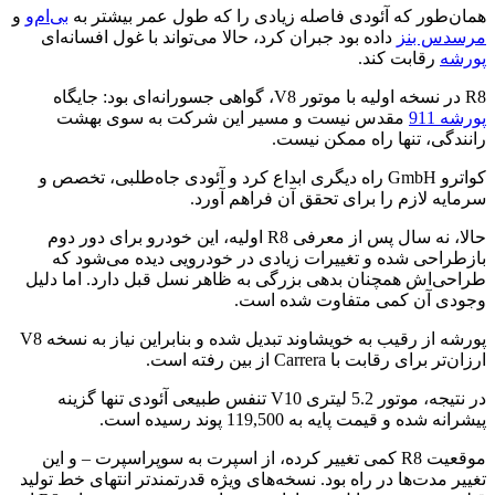
همان‌طور که آئودی فاصله زیادی را که طول عمر بیشتر به
بی‌ام‌و
و
مرسدس بنز
داده بود جبران کرد، حالا می‌تواند با غول افسانه‌ای
پورشه
رقابت کند.
R8 در نسخه اولیه با موتور V8، گواهی جسورانه‌ای بود: جایگاه
پورشه 911
مقدس نیست و مسیر این شرکت به سوی بهشت
رانندگی، تنها راه ممکن نیست.
کواترو GmbH راه دیگری ابداع کرد و آئودی جاه‌طلبی، تخصص و
سرمایه لازم را برای تحقق آن فراهم آورد.
حالا، نه سال پس از معرفی R8 اولیه، این خودرو برای دور دوم
بازطراحی شده و تغییرات زیادی در خودرویی دیده می‌شود که
طراحی‌اش همچنان بدهی بزرگی به ظاهر نسل قبل دارد. اما دلیل
وجودی آن کمی متفاوت شده است.
پورشه از رقیب به خویشاوند تبدیل شده و بنابراین نیاز به نسخه V8
ارزان‌تر برای رقابت با Carrera از بین رفته است.
در نتیجه، موتور 5.2 لیتری V10 تنفس طبیعی آئودی تنها گزینه
پیشرانه شده و قیمت پایه به 119,500 پوند رسیده است.
موقعیت R8 کمی تغییر کرده، از اسپرت به سوپراسپرت – و این
تغییر مدت‌ها در راه بود. نسخه‌های ویژه قدرتمندتر انتهای خط تولید