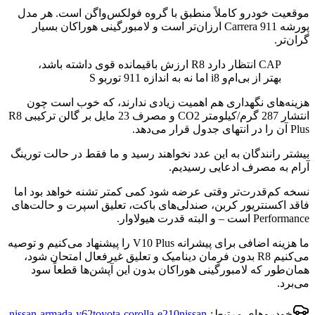
موقعیت خودرو کاملاً منطبق با گروه فولکس‌واگن است. هر مدل
پورشه 911 Carrera ارزان‌تر است و لامبورگینی هوراکان بسیار
گران‌تر.
CAP انتظار دارد R8 ارزش باقیمانده قوی داشته باشد،
بهتر از بی‌ام‌و i8 اما نه به اندازه 911 توربو S
هزینه‌های نگهداری هم اهمیت زیادی ندارند، که خوب است چون
انتشار 287 گرم/کیلومتر CO2 و مصرف 23 مایل بر گالن ترکیبی R8
Plus آن را در انتهای جدول قرار می‌دهد.
بیشتر رانندگان به این عدد نخواهند رسید و ما فقط در حالت تورینگ
آرام به مصرف ادعایی رسیدیم.
نسخه کم‌قدرت‌تر وقتی عرضه شود کمی کمتر تشنه خواهد بود اما
فاقد اکسنتریور کربن، صندلی‌های باکت، تعلیق اسپرت و حالت‌های
Performance است – و البته قدرت هیولاوار.
ما هزینه اضافی برای پیشرانه V10 Plus را پیشنهاد می‌کنیم و توصیه
می‌کنیم R8 بدون فرمان دینامیک و تعلیق غیرفعال امتحان شود،
همان‌طور که لامبورگینی هوراکان بدون این آپشن‌ها قطعاً سود
می‌برد.
خودروهای مرتبط:
nissan-
toyota-corolla-e210
nissan-armada-y62