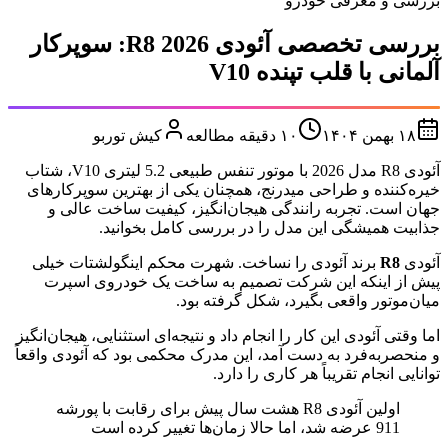
بررسی و معرفی خودرو
بررسی تخصصی آئودی R8 2026: سوپرکار
آلمانی با قلب تپنده V10
۱۸ بهمن ۱۴۰۴
۱۰
دقیقه مطالعه
کیش توربو
آئودی R8 مدل 2026 با موتور تنفس طبیعی 5.2 لیتری V10، شتاب
خیره‌کننده و طراحی میدرنج، همچنان یکی از بهترین سوپرکارهای
جهان است. تجربه رانندگی هیجان‌انگیز، کیفیت ساخت عالی و
جذابیت همیشگی این مدل را در بررسی کامل بخوانید.
آئودی
R8
برند آئودی را نساخت. شهرت محکم اینگولشتات خیلی
پیش از اینکه این شرکت تصمیم به ساخت یک خودروی اسپرت
میان‌موتور واقعی بگیرد، شکل گرفته بود.
اما وقتی آئودی این کار را انجام داد و نتیجه‌ای استثنایی، هیجان‌انگیز
و منحصربه‌فرد به دست آمد، این مدرک محکمی بود که آئودی واقعاً
توانایی انجام تقریباً هر کاری را دارد.
اولین آئودی R8 هشت سال پیش برای رقابت با پورشه
911 عرضه شد، اما حالا زمان‌ها تغییر کرده است