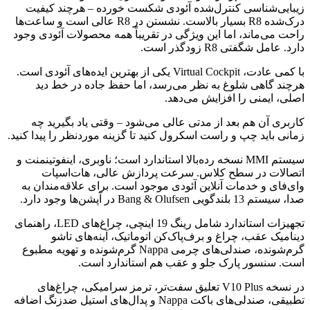
زیبایی‌شناسی کنترل‌شده آئودی شکست خورده – هرچند کیفیت
درک‌شده R8 بسیار بالاست. نشستن در R8 عالی است و ساعت‌ها
راحت می‌ماند، اما این ویژگی در تقریباً همه محصولات آئودی وجود
دارد. عامل شگفتی R8 زودگذر است.
با کمی عادت، Virtual Cockpit یکی از بهترین ایده‌های آئودی است.
هرچند گاهی شلوغ به نظر می‌رسد، اما حفظ جاده در خط دید
اصلی، ایمنی را افزایش می‌دهد.
کاربری آن هم بعد از مدتی عالی می‌شود – وقتی یاد بگیرید چه
زمانی باید چپ و راست اسکرول کنید تا گزینه موردنظر را پیدا کنید.
سیستم MMI نسخه رده‌بالا استاندارد است؛ ناوبری، اینفوتینمنت و
اتصالات در سطح کلاس. سرعت پردازش عالی، هات‌اسپات
وای‌فای و خدمات آنلاین آئودی موجود است. برای علاقه‌مندان به
صدا، سیستم 13 بلندگویی Bang & Olufsen در آپشن‌ها وجود دارد.
تجهیزات استاندارد شامل رینگ 19 اینچی، چراغ‌های LED، راهنمای
دینامیک عقب، چراغ و برف‌پاک‌کن اتوماتیک، آینه‌های تاشو
گرم‌شونده، صندلی‌های چرمی Nappa گرم‌شونده و تهویه مطبوع
است. سنسور پارک جلو و عقب هم استاندارد است.
در نسخه V10 Plus تعلیق سفت‌تر، ترمز سرامیکی، چراغ‌های
تطبیقی، صندلی‌های باکت Nappa و پدال‌های استیل ضدزنگ اضافه