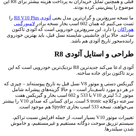
قبلی و همچنین تمایل خریداران به پرداخت هزینه بیشتر برای R8 این
موضوع را پیش‌بینی کرده بودند.
ما نسخه سریع‌ترین و گران‌ترین مدل یعنی
آئودی R8 V10 Plus
را
تست می‌کنیم که همان 602 اسب بخار نسخه برادر
لامبورگینی
هوراکان
را دارد. این سریع‌ترین خودرویی است که آئودی تاکنون
ساخته. حالا برای جانشینی شایسته نسل قبل، باید بهترین خودروی
راننده‌محور تاریخ آئودی هم باشد.
طراحی و استایل آئودی R8
آئودی ادعا می‌کند جدیدترین R8 نزدیک‌ترین خودرویی است که این
برند تاکنون برای جاده ساخته.
گیربکس دستی و موتور V8 نسل قبل به تاریخ پیوسته‌اند – چیزی که
در هر دو مورد تأسف‌بار است – و حالا گزینه‌های پیشرانه شامل
موتور 5.2 لیتری V10 با 533 و 602 اسب بخار و گیربکس هفت
سرعته دوکلاچه S tronic است. برای کسانی که صدای V10 را بیشتر
می‌خواهند، نسخه 533 اسب بخاری Spyder هم موجود است.
تغییرات موتور V10 بسیار است، از جمله افزایش نسبت تراکم،
سیستم تزریق سوخت دوگانه مستقیم و غیرمستقیم، و خاموش
شدن سیلندرها.