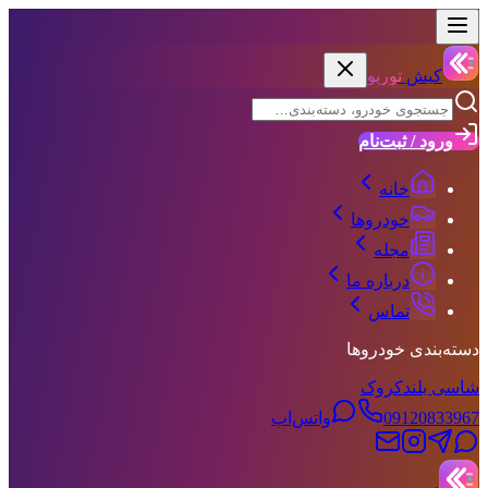
کیش
توربو
ورود / ثبت‌نام
خانه
خودروها
مجله
درباره ما
تماس
دسته‌بندی خودروها
شاسی بلند
کروک
09120833967
واتس‌اپ