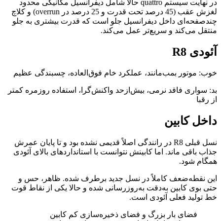
در نهایت سیستم quattro حالا شامل دیفرانسیل مکانیکی محدود
لغزش عقب (45 درصد تحت قدرت و 25 درصد در overrun) و کلاچ
چندصفحه‌ای داخل دیفرانسیل جلو است که قدرت بیشتری به جلو
منتقل می‌کند و سریع‌تر عمل می‌کند.
آئودی R8
خوب: موتور بمب‌مانند، عملکرد خام فوق‌العاده، چسبندگی عظیم
بد: سواری فاقد نرمی، بیش‌ازحد واکنش‌گرا، استفاده روزمره کمتر
از رقبا
داخل کابین
نسل قبلی R8 در رانندگی اصلاً قدیمی نشده بود و تا پایان عمرش
جذاب باقی ماند. اما کابینش نتوانست با استانداردهای بالای آئودی
همگام شود.
این نقطه‌ضعف کاملاً در نسل جدید برطرف شده. ظاهر، حس و
حتی بوی کابین به‌دقت به‌روزرسانی شده و حالا یکی از نقاط قوت
خط تولید فعلی آئودی است.
فضای بار بزرگ و فضای ذخیره‌سازی کم کابین