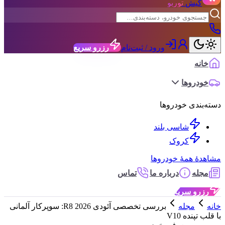
کیش
توربو
ورود / ثبت‌نام
رزرو سریع
خانه
خودروها
دسته‌بندی خودروها
شاسی بلند
کروک
مشاهدهٔ همهٔ خودروها
مجله
درباره ما
تماس
رزرو سریع
خانه
مجله
بررسی تخصصی آئودی R8 2026: سوپرکار آلمانی
با قلب تپنده V10