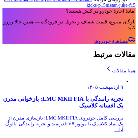
kicks-p15
nissan-juke-f15
آمادهٔ اجارهٔ خودرو در کیش هستید؟
ناوگان متنوع، قیمت شفاف و تحویل در فرودگاه — همین حالا رزرو
کنید.
مشاهدهٔ خودروها
مقالات مرتبط
همهٔ مقالات
۹ اردیبهشت ۱۴۰۵
تجربه رانندگی با LMC MKII FIA: بازخوانی مدرن
یک افسانه کلاسیک
بررسی کامل خودروی LMC MKII FIA؛ بازسازی مدرن از
یک نماد کلاسیک با موتور V8 قدرتمند و تجربه رانندگی آنالوگ.
آیا…