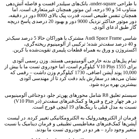
با طراحی under-square، بانک‌های سیلندر افست و فاصله آتش‌دهی
متناوب 54 و 90 درجه، این موتور همچنان غیرمتعارف است. اما
همچنان تنفس طبیعی است، قدرت پیک بالای 8000 دور در دقیقه،
دور موتور حداکثر نزدیک 9000 دور و بهبود 20 درصدی پاسخ دریچه
گاز طبق ادعای آئودی.
شاسی Audi Space Frame مشترک با هوراکان حالا 5 درصد سبک‌تر
و 40 درصد سفت‌تر شده؛ ترکیبی از آلومینیوم ریخته‌گری،
اکستروژن و ورق به همراه قطعات پلیمری تقویت‌شده با کربن.
تمام پنل‌های بدنه خارجی آلومینیومی هستند. وزن رسمی آئودی
برای V10 Plus 1555 کیلوگرم است، اما خودروی تست ما با بیش از
10,000 پوند آپشن اضافی، 1730 کیلوگرم وزن داشت – رقمی که
نشان می‌دهد در سفارش باید دقت کرد تا از مهندسی آئودی
بیشترین بهره برده شود.
سیستم تعلیق R8 شامل محورهای پهن‌تر جلو، دوجناغی آلومینیومی
در هر چهار چرخ و فنرها و کمک‌فنرهای سفت‌تر (در V10 Plus)
نسبت به مدل قبلی با رینگ‌های 19 اینچی فورج است.
فرمان از الکتروهیدرولیک به الکترومکانیکی تغییر کرده. در لیست
آپشن‌ها کمک‌فنرهای مغناطیسی تطبیقی و فرمان دینامیک با نسبت
متغیر وجود دارد – هر دو در خودروی تست ما بودند.