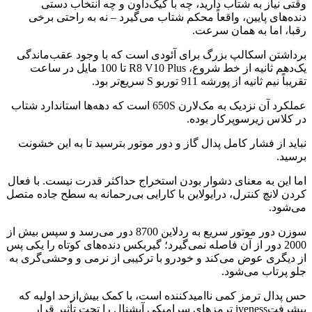
وقتی نیاز به شتاب دارید، چه با کیک‌داون و چه انتخاب دستی
دنده‌های پایین، واقعاً محکم شتاب می‌گیرد – نه به راحتی برخی
رقبا، اما به همان سرعت.
برداشتن اسکالپ بزرگ برای آئودی است که با وجود عقب‌ماندگی
یک‌دهم ثانیه از خط شروع، R8 V10 Plus تا 100 مایل در ساعت
تقریباً نیم ثانیه از پورشه 911 توربو S سریع‌تر بود.
عملکرد آن نزدیک به مک‌لارن 650S است که دهه‌ها استاندارد شتاب
در کلاس زیرسوپرکار بوده.
نباید از فشار کامل پدال گاز و دور موتور بترسید تا به این خشونت
برسید.
اما این به معنای دشوار بودن استخراج حداکثر قدرت نیست. با فعال
کردن لانچ کنترل، درایولاین با کارایی بی‌رحمانه به سطح جاده متصل
می‌شود.
سوزن دور موتور سریع به ردلاین 8700 دور می‌رسد و سپس بیش از
2000 دور از آن فاصله نمی‌گیرد؛ گیربکس دنده‌های کوتاه را یکی پس
از دیگری عوض می‌کند و خودرو با ترکیبی از نرمی و وحشی‌گری به
جلو پرتاب می‌شود.
حس پدال ترمز کمی ناامیدکننده است، با کمک بیش‌ازحد اولیه که
پیشرفتiveness ترمزهای سرامیکی آپشنال را تحت تأثیر قرار