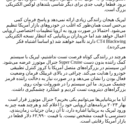
برود. قطعا رقیب جدی برای دیگر شاسی بلندهای لوکس الکتریکی
بزرگ است.
لیریک هیجان رانندگی زیادی ارائه نمی‌دهد و پاسخ فرمان کمی
بی‌حس است همان‌طور که اغلب در خودروهای بازار آمریکا تنظیم
می‌شود. احتمالا در صورت ورود به اروپا تنظیمات اختصاصی اروپایی
اعمال خواهد شد اما خریداران بریتانیایی که انتظار نسخه الکتریکی
CT4 Blackwing دارند ناامید خواهند شد (و اساسا اشتباه فکر
می‌کردند).
هرچند در رانندگی کوتاه فرصت تست نداشتیم، لیریک با سیستم
کمک راننده بدون دست Super Cruise جنرال موتورز عرضه می‌شود.
این سیستم در بزرگراه‌های متصل آمریکا با کروز کنترل تطبیقی
خودرو را هدایت می‌کند. چراغی در بالای غربیلک فرمان وضعیت
فعال بودن را نشان می‌دهد و در صورت نیاز به دخالت راننده قرمز
چشمک می‌زند. ما این سیستم را در شورولت بولت روی
بزرگراه‌های دیترویت تست کردیم و عملکرد چشمگیری داشت.
آیا ما بریتانیایی‌ها می‌توانیم یکی بخریم؟ جنرال موتورز قرار است
بهار ۲۰۲۳ برنامه‌های اروپایی خود را اعلام کند و هرچند همه چیز به
ورود لیریک به بریتانیا اشاره دارد، تا آن زمان جزئیات زمان‌بندی،
دسترسی یا قیمت مشخص نیست. با قیمت ۶۲,۹۹۰ دلار قطعا در
بازار آمریکا رقابتی است.