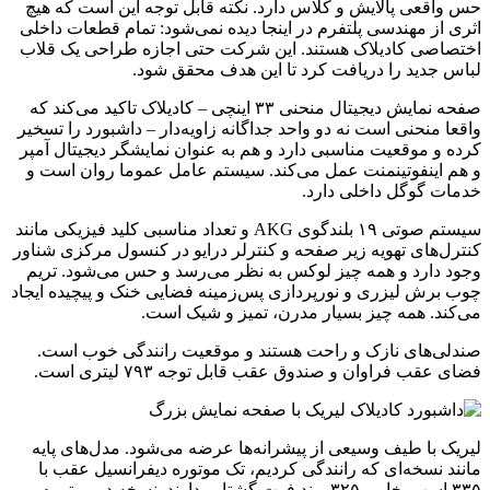
حس واقعی پالایش و کلاس دارد. نکته قابل توجه این است که هیچ
اثری از مهندسی پلتفرم در اینجا دیده نمی‌شود: تمام قطعات داخلی
اختصاصی کادیلاک هستند. این شرکت حتی اجازه طراحی یک قلاب
لباس جدید را دریافت کرد تا این هدف محقق شود.
صفحه نمایش دیجیتال منحنی ۳۳ اینچی – کادیلاک تاکید می‌کند که
واقعا منحنی است نه دو واحد جداگانه زاویه‌دار – داشبورد را تسخیر
کرده و موقعیت مناسبی دارد و هم به عنوان نمایشگر دیجیتال آمپر
و هم اینفوتینمنت عمل می‌کند. سیستم عامل عموما روان است و
خدمات گوگل داخلی دارد.
سیستم صوتی ۱۹ بلندگوی AKG و تعداد مناسبی کلید فیزیکی مانند
کنترل‌های تهویه زیر صفحه و کنترلر درایو در کنسول مرکزی شناور
وجود دارد و همه چیز لوکس به نظر می‌رسد و حس می‌شود. تریم
چوب برش لیزری و نورپردازی پس‌زمینه فضایی خنک و پیچیده ایجاد
می‌کند. همه چیز بسیار مدرن، تمیز و شیک است.
صندلی‌های نازک و راحت هستند و موقعیت رانندگی خوب است.
فضای عقب فراوان و صندوق عقب قابل توجه ۷۹۳ لیتری است.
لیریک با طیف وسیعی از پیشرانه‌ها عرضه می‌شود. مدل‌های پایه
مانند نسخه‌ای که رانندگی کردیم، تک موتوره دیفرانسیل عقب با
۳۳۵ اسب بخار و ۳۲۵ پوند فوت گشتاور دارند. نسخه دو موتوره