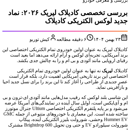
بررسی و معرفی خودرو
بررسی تخصصی کادیلاک لیریک ۲۰۲۶: نماد
جدید لوکس الکتریکی کادیلاک
۲۳ بهمن ۱۴۰۴
۶
دقیقه مطالعه
کیش توربو
کادیلاک لیریک به عنوان اولین خودروی تمام الکتریکی اختصاصی این
برند آمریکایی، تجربه‌ای لوکس و آرام ارائه می‌دهد اما بعید است
رقبای اروپایی مانند آئودی و بی ام و را به چالش جدی بکشد.
کادیلاک
لیریک
نه تنها به عنوان اولین خودروی تمام الکتریکی
اختصاصی این برند تاریخی آمریکایی اهمیت دارد، بلکه قرار است
عصر جدیدی از طراحی را آغاز کند تا این برند را برای نسل جدید احیا
و بازآفرینی نماید.
این شاسی بلند لوکس که رقیب مدل‌هایی مانند آئودی ای-ترون و بی
ام و آی‌ایکس است، اوایل سال آینده در نمایندگی‌های آمریکا عرضه
می‌شود و بر پایه پلتفرم الکتریکی اختصاصی Ultium جنرال موتورز
ساخته شده است. این معماری با خودروهای متنوعی از جمله GMC
Hummer EV وحشی، شورولت بلیزر الکتریکی آینده، پیکاپ
شورولت سیلورادو EV و حتی ون تحویل Brightdrop 600 مشترک