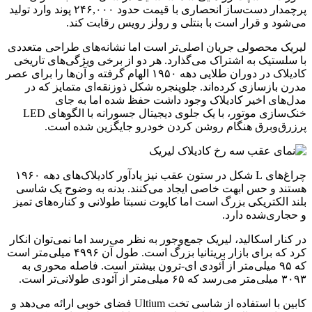
پرچمدار دست‌ساز انحصاری با قیمت حدود ۲۴۶,۰۰۰ پوند وارد تولید
می‌شود و قرار است با بنتلی و رولز رویس رقابت کند.
لیریک محصولی جریان اصلی‌تر است اما نشانه‌های طراحی متعددی
با سلستیک به اشتراک می‌گذارد. هر دو از برخی ویژگی‌های تاریخی
کادیلاک در دوران طلایی دهه ۱۹۵۰ الهام گرفته و آن‌ها را برای عصر
مدرن بازسازی کرده‌اند. جلوپنجره شکل ذوزنقه‌ای متمایز که در
مدل‌های اخیر کادیلاک وجود داشت حفظ شده اما به جای
خنک‌سازی موتور، با یک جلوی دیجیتال جسورانه با الگوهای LED
پرزرق‌وبرق هنگام روشن کردن خودرو جایگزین شده است.
چراغ‌های L شکل در ستون عقب نیز یادآور کادیلاک‌های دهه ۱۹۶۰
هستند و حس ابهت خاصی ایجاد می‌کنند. بدنه به وضوح یک شاسی
بلند الکتریکی بزرگ است اما کاپوت نسبتا طولانی و کناره‌های تمیز
و حجاری‌شده دارد.
در کنار اسکالید، لیریک جمع‌وجور به نظر می‌رسد اما نمی‌توان انکار
کرد که برای بازار بریتانیا بزرگ است. طول آن ۴۹۹۶ میلی‌متر است
که ۹۵ میلی‌متر از آئودی ای-ترون بیشتر است. فاصله محوری به
۳۰۹۳ میلی‌متر می‌رسد که ۶۵ میلی‌متر از آئودی طولانی‌تر است.
کابین با استفاده از شاسی تخت Ultium فضای خوبی ارائه می‌دهد و