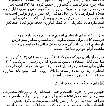
تمام چرخ محرک همان گشتاور را حفظ کرده اما ۴۹۳ اسب بخار
قدرت دارد. پیشرانه لیریک نرم و پاسخگو بود حتی با وزن قابل توجه
۲۵۸۵ کیلوگرمی. با این حال هدف ارائه حس نرم و لوکس است نه
عملکرد بالا. این موضوع در سواری بسیار ساکت – حتی برای
استانداردهای الکتریکی – با کمک فناوری حذف نویز فعال منعکس
شد.
پدال شیفتر برای بازسازی انرژی ترمز هم وجود دارد، هرچند
فرصت کافی برای تست تفاوت آن نداشتیم. تنظیم پیش‌فرض
بازسازی امکان رانندگی نزدیک به تک پدالی را فراهم می‌کند که با
ماهیت آرام خودرو هماهنگ است.
قدرت از باتری زیرکف بزرگ ۱۰۶ کیلووات ساعتی (۱۰۲ کیلووات
ساعتی قابل استفاده) تامین می‌شود که برد رسمی آمریکایی ۳۱۲
مایل برای نسخه دیفرانسیل عقب ارائه می‌دهد. مهندسان کادیلاک
انتظار دارند این عدد در تست WLTP اروپایی کمی بهبود یابد. شارژ تا
سرعت ۱۹۰ کیلووات ممکن است.
خودرو سواری خوبی داشت و حتی دست‌اندازها و درزهای مصنوعی
مسیرهای تست میلford – که برای شبیه‌سازی شرایط واقعی جاده
طراحی شده‌اند – را با آرامش واقعی مدیریت می‌کرد. تعلیق
ناهمواری‌ها را به خوبی جذب می‌کرد بدون اینکه حس زیادی از بین