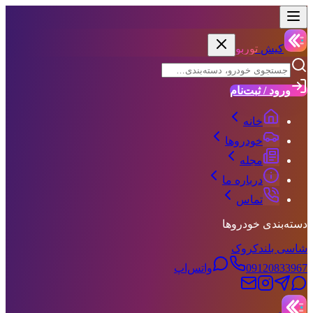
کیش
توربو
ورود / ثبت‌نام
خانه
خودروها
مجله
درباره ما
تماس
دسته‌بندی خودروها
شاسی بلند
کروک
09120833967
واتس‌اپ