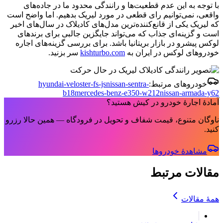
با توجه به این عدم قطعیت‌ها و رانندگی محدود ما در جاده‌های
واقعی، نمی‌توانیم رای قطعی در مورد لیریک بدهیم. اما واضح است
که لیریک یکی از قانع‌کننده‌ترین مدل‌های کادیلاک در سال‌های اخیر
است و گزینه‌ای جذاب که می‌تواند جایگزین جالبی برای برندهای
لوکس پیشرو در بازار بریتانیا باشد. برای بررسی گزینه‌های اجاره
خودروهای لوکس در ایران به
kishturbo.com
سر بزنید.
خودروهای مرتبط:
nissan-sentra-
hyundai-veloster-fs-js
b18
mercedes-benz-e350-w212
nissan-armada-y62
آمادهٔ اجارهٔ خودرو در کیش هستید؟
ناوگان متنوع، قیمت شفاف و تحویل در فرودگاه — همین حالا رزرو
کنید.
مشاهدهٔ خودروها
مقالات مرتبط
همهٔ مقالات