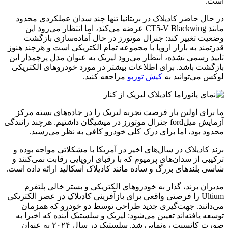
است.
در حال حاضر کادیلاک در بریتانیا تنها چند سدان عملکردی محدود
مانند CT5-V Blackwing عرضه می‌کند، اما انتظار می‌رود این
وضعیت تغییر کند: جنرال موتورز در حال آماده‌سازی بازگشت
قدرتمند به بازار اروپا با مجموعه تمام الکتریکی است و هرچند هنوز
تایید رسمی نشده، انتظار می‌رود لیریک به عنوان مدل پرچمدار این
بازگشت باشد. برای اطلاعات بیشتر در مورد خودروهای الکتریکی
لوکس می‌توانید به
کیش توربو
مراجعه کنید.
ما برای اولین بار فرصت تجربه لیریک را در جاده‌های بسته مرکز
آزمایش میلford جنرال موتورز در میشیگان داشتیم. هرچند رانندگی
محدود بود، اما برای درک کلی خودرو کافی به نظر می‌رسید.
برند کادیلاک در سال‌های اخیر در آمریکا با مشکلاتی مواجه بوده و
ترکیبی از سدان‌های پرمیوم که با رقبای اروپایی رقابت نمی‌کنند و
شاسی بلندهای بزرگ و ساده مانند کادیلاک اسکالید ارائه داده است.
مدیران برند، گذار به خودروهای الکتریکی و بستر خالی پلتفرم
Ultium را فرصتی واقعی برای بازآفرینی کادیلاک در عصر الکتریکی
می‌دانند. جهت‌گیری جدید طراحی توسط دو خودرو که همزمان
توسعه یافته‌اند تعیین می‌شود: لیریک و سلستیک آینده که اخیرا به
صورت کانسپت رونمایی شد. سلستیک در سال ۲۰۲۴ به عنوان