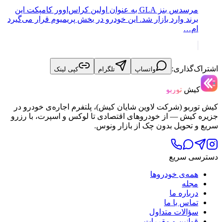
مرسدس بنز GLA به عنوان اولین کراس‌اوور کامپکت این
برند وارد بازار شد. این خودرو در بخش پریمیوم قرار می‌گیرد
ام…
اشتراک‌گذاری:
واتساپ
تلگرام
کپی لینک
کیش
توربو
کیش توربو (شرکت لاوین شایان کیش)، پلتفرم اجاره‌ی خودرو در
جزیره کیش — از خودروهای اقتصادی تا لوکس و اسپرت، با رزرو
سریع و تحویل بدون چک از بازار ونوس.
دسترسی سریع
همه‌ی خودروها
مجله
درباره ما
تماس با ما
سؤالات متداول
قوانین و مقررات