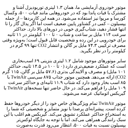
موتور خودروی آزمایشی ما، همان ۱.۳ لیتری توربودیزل آشنا و
مشترک با فیات پاندا بود که در خودروهایی مانند فیات ۵۰۰، وکسال
کورسا و مريوا نیز استفاده می‌شود. در همه این کاربردها – از جمله
یپسيلون – کمی در گشتاور پایین ضعیف است اما اگر پدال گاز را تا
انتها فشار دهید، شتاب‌گیری خوبی در دورهای بالا دارد. حداکثر
سرعت ۱۱۴ مایل بر ساعت و شتاب ۰ تا ۱۰۰ کیلومتر در ۱۱ ثانیه
برای خودرویی در این رده و شخصیت قابل قبول است؛ به‌ویژه وقتی
مصرف ترکیبی ۷۴.۳ مایل بر گالن و انتشار CO2 تنها ۹۹ گرم در
کیلومتر را در نظر بگیرید.
سایر موتورهای موجود شامل ۱.۲ لیتری بنزینی ۶۹ اسب‌بخاری
است که عملکرد ضعیف‌تری دارد (۰ تا ۱۰۰ در ۱۴.۵ ثانیه، حداکثر
۱۰۱ مایل) و مصرف و آلایندگی بدتری (۵۷.۶ مایل بر گالن، ۱۱۵ گرم
CO2) ارائه می‌دهد. همچنین موتور جذاب ۸۷۵ سی‌سی TwinAir با
۸۵ اسب بخار وجود دارد که شتاب ۱۱.۹ ثانیه‌ای و حداکثر سرعت
۱۰۹ مایل را فراهم می‌کند. در حال حاضر تنها نسخه‌های TwinAir با
گیربکس اتوماتیک عرضه می‌شوند.
موتور TwinAir تمام ویژگی‌های خاص خود را از دیگر خودروها حفظ
کرده است. پیشرانه‌ای پرصدا با نویز متمایز و شخصیتی که شما را
به استخراج حداکثر عملکرد تشویق می‌کند. گیربکس هم اغلب با این
سبک رانندگی همراهی می‌کند. اما با توجه به جایگاه لوکس‌تر
یپسيلون نسبت به فیات ۵۰۰، انتظار می‌رود قدرت به‌صورت