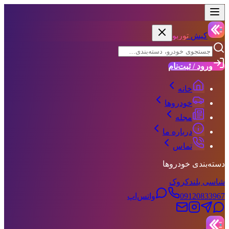
کیش
توربو
ورود / ثبت‌نام
خانه
خودروها
مجله
درباره ما
تماس
دسته‌بندی خودروها
شاسی بلند
کروک
09120833967
واتس‌اپ