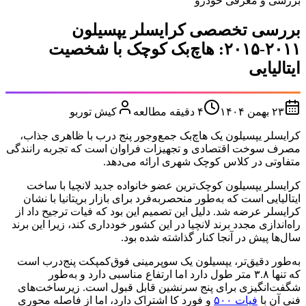
بررسی و معرفی خودرو
بررسی تخصصی کرایسلر یپسيلون
۲۰۱۱-۲۰۱۵: هاچ‌بک کوچک با شخصیت
ایتالیایی
۲۳ بهمن ۱۴۰۴
۴
دقیقه مطالعه
کیش توربو
کرایسلر یپسيلون یک هاچ‌بک جمع‌وجور پنج درب با ظاهری جذاب،
مصرف سوخت اقتصادی و تجهیزات فراوان است که تجربه رانندگی
متفاوتی در کلاس کوچک شهری ارائه می‌دهد.
کرایسلر یپسيلون کوچک‌ترین عضو خانواده جدید لانچیا با ساخت
ایتالیایی است که به‌طور منحصربه‌فرد برای بازار بریتانیا با نشان
کرایسلر عرضه شد. دلیل این تصمیم این بود که فیات ترجیح داد از
راه‌اندازی مجدد برند لانچیا در این کشور خودداری کند، زیرا این برند
سال‌ها پیش در آنجا کنار گذاشته شده بود.
به‌طور دقیق‌تر، یپسيلون یک سوپرمینی فوق‌کمپکت پنج‌درب است
که تنها ۳.۸ متر طول دارد اما ارتفاع مناسبی دارد و به‌طور
شگفت‌انگیزی برای پنج سرنشین قابل قبول است. زیرساخت‌های
فنی آن با
فیات ۵۰۰
و فورد کا اشتراک دارد، اما از فاصله محوری