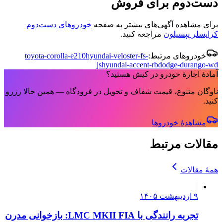
دست‌دوم برای فروش
برای مشاهده آگهی‌های بیشتر به صفحه
خودروهای دست‌دوم
کرایسلر یپسيلون
مراجعه کنید.
خودروهای مرتبط:
hyundai-veloster-fs-
toyota-corolla-e210
js
hyundai-accent-rb
dodge-durango-wd
آمادهٔ اجارهٔ خودرو در کیش هستید؟
ناوگان متنوع، قیمت شفاف و تحویل در فرودگاه — همین حالا رزرو
کنید.
مشاهدهٔ خودروها
مقالات مرتبط
همهٔ مقالات
۹ اردیبهشت ۱۴۰۵
تجربه رانندگی با LMC MKII FIA: بازخوانی مدرن