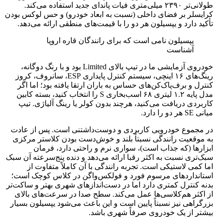
طولانی‌تر ۲۳۹۰ میلی‌متری فیات پاندای جدید استفاده می‌کند.
کرایسلر بر فضای داخلی (نسبت به ابعاد خودرو) و حس لوکس بودن
تأکید دارد و یپسيلون هر دو را با قیمت‌های منطقی ارائه می‌دهد.
یپسيلون نامی است که برای رانندگان قاره اروپا
آشناست
خودروی آزمایشی ما در تیپ بالای Limited بود و با رنگ دوگانه،
رینگ‌های ۱۶ اینچی، سیستم کنترل پایداری ESP، سانروف، کروز
کنترل و برف‌پاک‌کن‌های حساس به باران ارتقا یافته بود؛ اما اگر
مدل پایه ۱.۲ لیتری ۶۸ اسب‌بخاری S را انتخاب کنید، بسته کابین
کاربردی دریافت می‌کنید، هرچند بدون کولر یا رینگ آلیاژی. تیپ
میانی SE هر دو را دارد.
در مجموع خودرویی کاربردی و دوست‌داشتنی است. پس از عادت
به موقعیت رانندگی نسبتاً بلند و خوش‌دست بودن کلاستر مرکزی
ابزارها (که جذاب است)، سواری نرم و راحتی دارد، فرمان
سبک‌تری نسبت به اکثر رقبا ارائه می‌دهد و دنده پنج‌سرعته آن سبک
اما کمی لاستیکی است. تجربه رانندگی با آن کاملاً متفاوت از
استانداردهای مرسوم فورد و فولکس‌واگن در کلاس کوچک است؛
بدنه کنترل کمتری دارد اما در دست‌اندازهای شهری بهتر و ساکت‌تر
از اکثر هم‌کلاسی‌ها عمل می‌کند. سطح صدا در سرعت‌های بالای
بزرگراهی نیز نسبتاً پایین است و این باعث می‌شود یپسيلون بسیار
بیشتر از یک خودروی صرفاً شهری باشد.