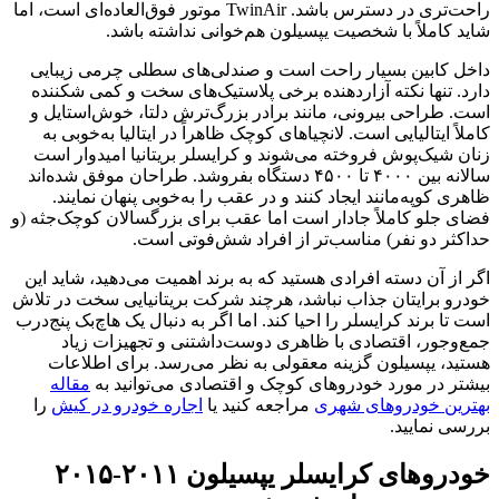
راحت‌تری در دسترس باشد. TwinAir موتور فوق‌العاده‌ای است، اما
شاید کاملاً با شخصیت یپسيلون هم‌خوانی نداشته باشد.
داخل کابین بسیار راحت است و صندلی‌های سطلی چرمی زیبایی
دارد. تنها نکته آزاردهنده برخی پلاستیک‌های سخت و کمی شکننده
است. طراحی بیرونی، مانند برادر بزرگ‌ترش دلتا، خوش‌استایل و
کاملاً ایتالیایی است. لانچیا‌های کوچک ظاهراً در ایتالیا به‌خوبی به
زنان شیک‌پوش فروخته می‌شوند و کرایسلر بریتانیا امیدوار است
سالانه بین ۴۰۰۰ تا ۴۵۰۰ دستگاه بفروشد. طراحان موفق شده‌اند
ظاهری کوپه‌مانند ایجاد کنند و در عقب را به‌خوبی پنهان نمایند.
فضای جلو کاملاً جادار است اما عقب برای بزرگسالان کوچک‌جثه (و
حداکثر دو نفر) مناسب‌تر از افراد شش‌فوتی است.
اگر از آن دسته افرادی هستید که به برند اهمیت می‌دهید، شاید این
خودرو برایتان جذاب نباشد، هرچند شرکت بریتانیایی سخت در تلاش
است تا برند کرایسلر را احیا کند. اما اگر به دنبال یک هاچ‌بک پنج‌درب
جمع‌وجور، اقتصادی با ظاهری دوست‌داشتنی و تجهیزات زیاد
هستید، یپسيلون گزینه معقولی به نظر می‌رسد. برای اطلاعات
بیشتر در مورد خودروهای کوچک و اقتصادی می‌توانید به
مقاله
بهترین خودروهای شهری
مراجعه کنید یا
اجاره خودرو در کیش
را
بررسی نمایید.
خودروهای کرایسلر یپسيلون ۲۰۱۱-۲۰۱۵