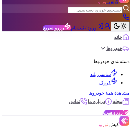
کیش
توربو
ورود / ثبت‌نام
رزرو سریع
خانه
خودروها
دسته‌بندی خودروها
شاسی بلند
کروک
مشاهدهٔ همهٔ خودروها
مجله
درباره ما
تماس
رزرو سریع
کیش
توربو