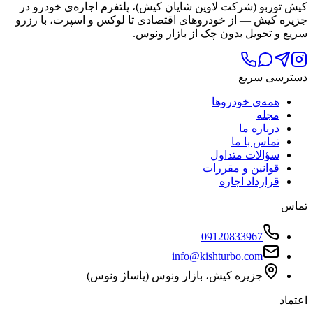
کیش توربو (شرکت لاوین شایان کیش)، پلتفرم اجاره‌ی خودرو در
جزیره کیش — از خودروهای اقتصادی تا لوکس و اسپرت، با رزرو
سریع و تحویل بدون چک از بازار ونوس.
دسترسی سریع
همه‌ی خودروها
مجله
درباره ما
تماس با ما
سؤالات متداول
قوانین و مقررات
قرارداد اجاره
تماس
09120833967
info@kishturbo.com
جزیره کیش، بازار ونوس (پاساژ ونوس)
اعتماد