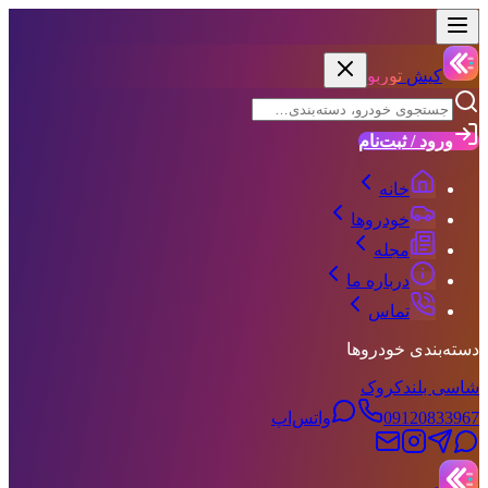
کیش
توربو
ورود / ثبت‌نام
خانه
خودروها
مجله
درباره ما
تماس
دسته‌بندی خودروها
شاسی بلند
کروک
09120833967
واتس‌اپ