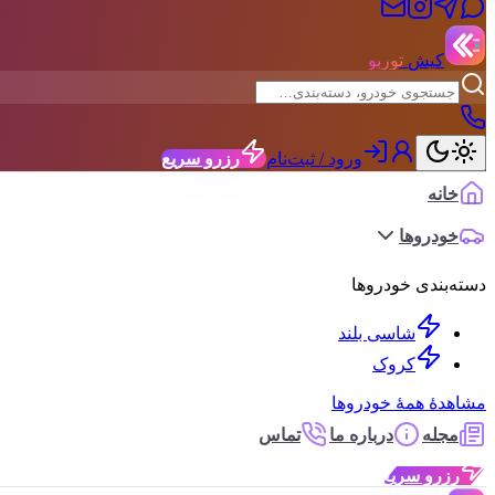
کیش
توربو
ورود / ثبت‌نام
رزرو سریع
خانه
خودروها
دسته‌بندی خودروها
شاسی بلند
کروک
مشاهدهٔ همهٔ خودروها
مجله
درباره ما
تماس
رزرو سریع