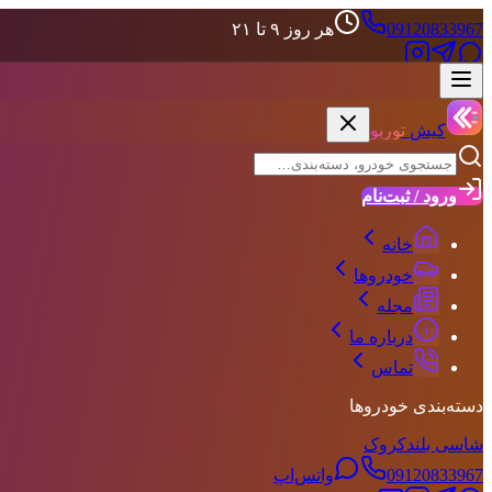
09120833967
هر روز ۹ تا ۲۱
علاقه‌مندی‌ها
حساب کاربری
کیش
توربو
ورود / ثبت‌نام
خانه
خودروها
مجله
درباره ما
تماس
دسته‌بندی خودروها
شاسی بلند
کروک
09120833967
واتس‌اپ