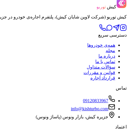
کیش
توربو
کیش توربو (شرکت لاوین شایان کیش)، پلتفرم اجاره‌ی خودرو در جزی
دسترسی سریع
همه‌ی خودروها
مجله
درباره ما
تماس با ما
سؤالات متداول
قوانین و مقررات
قرارداد اجاره
تماس
09120833967
info@kishturbo.com
جزیره کیش، بازار ونوس (پاساژ ونوس)
اعتماد