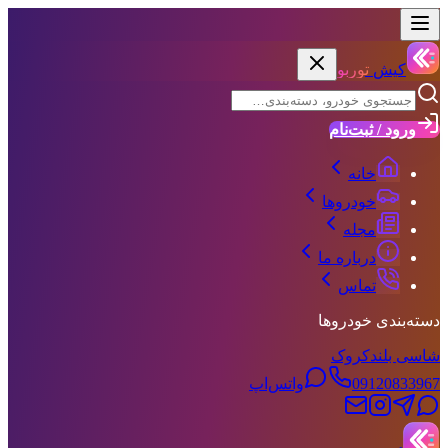
کیش
توربو
ورود / ثبت‌نام
خانه
خودروها
مجله
درباره ما
تماس
دسته‌بندی خودروها
شاسی بلند
کروک
09120833967
واتس‌اپ