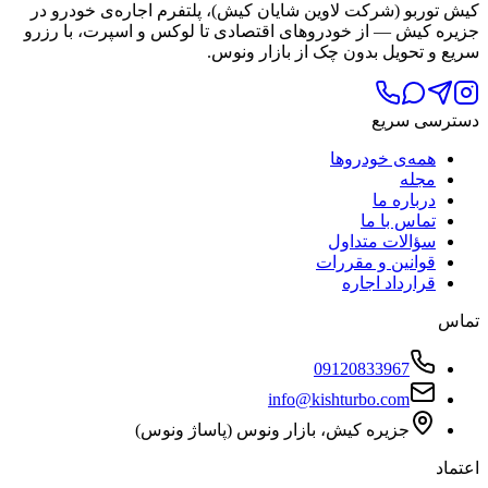
کیش توربو (شرکت لاوین شایان کیش)، پلتفرم اجاره‌ی خودرو در
جزیره کیش — از خودروهای اقتصادی تا لوکس و اسپرت، با رزرو
سریع و تحویل بدون چک از بازار ونوس.
دسترسی سریع
همه‌ی خودروها
مجله
درباره ما
تماس با ما
سؤالات متداول
قوانین و مقررات
قرارداد اجاره
تماس
09120833967
info@kishturbo.com
جزیره کیش، بازار ونوس (پاساژ ونوس)
اعتماد