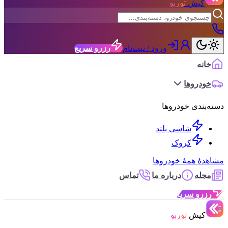
کیش
توربو
ورود / ثبت‌نام
رزرو سریع
خانه
خودروها
دسته‌بندی خودروها
شاسی بلند
کروک
مشاهدهٔ همهٔ خودروها
مجله
درباره ما
تماس
رزرو سریع
کیش
توربو