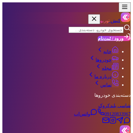
کیش
توربو
ورود / ثبت‌نام
خانه
خودروها
مجله
درباره ما
تماس
دسته‌بندی خودروها
شاسی بلند
کروک
09120833967
واتس‌اپ