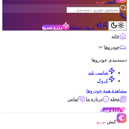
کیش
توربو
ورود / ثبت‌نام
رزرو سریع
خانه
خودروها
دسته‌بندی خودروها
شاسی بلند
کروک
مشاهدهٔ همهٔ خودروها
مجله
درباره ما
تماس
رزرو سریع
کیش
توربو