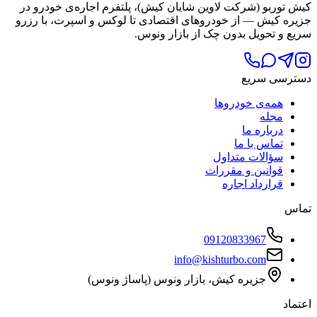
کیش توربو (شرکت لاوین شایان کیش)، پلتفرم اجاره‌ی خودرو در
جزیره کیش — از خودروهای اقتصادی تا لوکس و اسپرت، با رزرو
سریع و تحویل بدون چک از بازار ونوس.
دسترسی سریع
همه‌ی خودروها
مجله
درباره ما
تماس با ما
سؤالات متداول
قوانین و مقررات
قرارداد اجاره
تماس
09120833967
info@kishturbo.com
جزیره کیش، بازار ونوس (پاساژ ونوس)
اعتماد