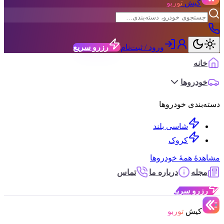
کیش
توربو
ورود / ثبت‌نام
رزرو سریع
خانه
خودروها
دسته‌بندی خودروها
شاسی بلند
کروک
مشاهدهٔ همهٔ خودروها
مجله
درباره ما
تماس
رزرو سریع
کیش
توربو