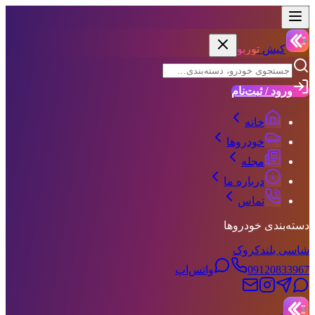
کیش
توربو
ورود / ثبت‌نام
خانه
خودروها
مجله
درباره ما
تماس
دسته‌بندی خودروها
شاسی بلند
کروک
09120833967
واتس‌اپ