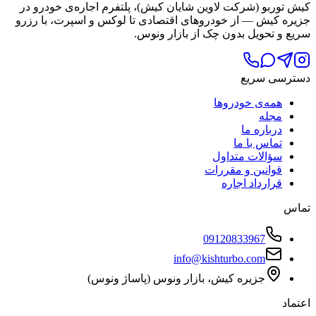
کیش توربو (شرکت لاوین شایان کیش)، پلتفرم اجاره‌ی خودرو در
جزیره کیش — از خودروهای اقتصادی تا لوکس و اسپرت، با رزرو
سریع و تحویل بدون چک از بازار ونوس.
دسترسی سریع
همه‌ی خودروها
مجله
درباره ما
تماس با ما
سؤالات متداول
قوانین و مقررات
قرارداد اجاره
تماس
09120833967
info@kishturbo.com
جزیره کیش، بازار ونوس (پاساژ ونوس)
اعتماد