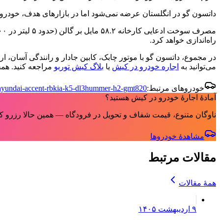
داتسون گو در انگلستان عرضه نمی‌شود اما در بازارهای هدف، خودرویی
راه‌اندازی خواهد کرد.
در مجموع، داتسون گو با موتور چابک، کابین جادار و رانندگی آسان، ا
می‌توانید به
اجاره خودرو در کیش
یا
بلاگ کیش توربو
مراجعه کنید. هم
خودروهای مرتبط:
hummer-h2-gmt820
kia-k5-dl3
hyundai-accent-rb
آمادهٔ اجارهٔ خودرو در کیش هستید؟
ناوگان متنوع، قیمت شفاف و تحویل در فرودگاه — همین حالا رزرو کن
مشاهدهٔ خودروها
مقالات مرتبط
همهٔ مقالات
۹ اردیبهشت ۱۴۰۵