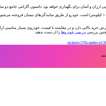
 ارزان و آسان برای نگهداری خواهد بود. داتسون گارانتی جامع دو سال
مصرف سوخت ادعایی کارخانه ۵۸.۲ مایل بر گالن (حدود ۵ لیتر در ۱۰۰ کیلومتر) است. خودرو از طریق نم
رزش خرید بالایی دارد و در مقایسه با قیمت، خودروی بسیار مناسبی ار
چنین بررسی
بررسی خودروها
را از دست ندهید.
mclaren-570s-spider-p13
ید.