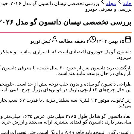
خانه
مجله
بررسی تخصصی نیسان داتسون گو مدل ۲۰۲۶: خودرویی اقتصادی با عملکرد قابل توجه
بررسی و معرفی خودرو
بررسی تخصصی نیسان داتسون گو مدل ۲۰۲۶: خودرویی اقتصادی با عملکرد قابل توجه
۱۵ بهمن ۱۴۰۴
۴
دقیقه مطالعه
کیش توربو
داتسون گو یک خودروی اقتصادی است که با سواری مناسب و عملکرد چاب
می‌رود.
بازگشت برند داتسون پس از حدود ۳۰ سا
بازارهای در حال توسعه مانند هند است.
طراحی داتسون گو ساده و بدون جلب توجه بیش از حد است. جلوپنجره ا
این حال چرخ‌های ۱۳ اینچی باریک در قوس‌های بزرگ چرخ، کمی نامتناسب به نظر می‌رسند.
زیر کاپوت، مو
می‌کند.
میلی‌متر دارد، داتسون گو فضای بیشتری ارائه می‌دهد و ارزش خرید با
داتسون گو در نسخه پایه فاقد ABS و ایربگ است. حتی تجهیزات ایمنی پایه مانند گرم‌کن شیشه عقب و برف‌پاک‌کن عقب نیز وجود ندارد.