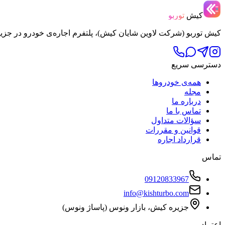
کیش
توربو
کیش توربو (شرکت لاوین شایان کیش)، پلتفرم اجاره‌ی خودرو در جزی
دسترسی سریع
همه‌ی خودروها
مجله
درباره ما
تماس با ما
سؤالات متداول
قوانین و مقررات
قرارداد اجاره
تماس
09120833967
info@kishturbo.com
جزیره کیش، بازار ونوس (پاساژ ونوس)
اعتماد