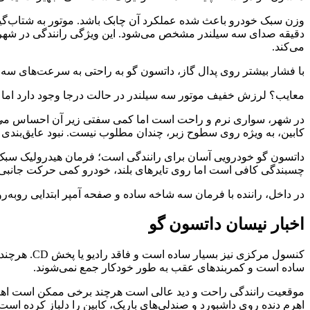
دقیقه صدای سه سیلندر مشخص می‌شود. این ویژگی رانندگی در شهر را
می‌کند.
با فشار بیشتر روی پدال گاز، داتسون گو به راحتی به سرعت‌های سه رقمی می‌رسد. تست‌های ما نشان داد شتاب 
معایب؟ لرزش خفیف موتور سه سیلندر در حالت درجا وجود دارد اما با 
در شهر، سواری نرم و راحت است اما کمی سفتی زیر آن احساس می‌شود
کابین، به ویژه روی سطوح زبر، چندان مطلوب نیست. نبود عایق‌بندی 
داتسون گو خودرویی آسان برای رانندگی است؛ فرمان هیدرولیک سبک، دید
چسبندگی کافی است اما روی تایرهای بلند، خودرو کمی حرکت جانبی دا
در داخل، راننده با فرمان سه شاخه ساده و صفحه آمپر ابتدایی رو
اخبار نیسان داتسون گو
کنسول مرکز
ساده است و کمربندهای عقب به طور خودکار جمع نمی‌شوند.
موقعیت رانندگی راحت و دید عالی است هرچند برخی ممکن است اهرم دند
اهرم دنده روی داشبورد و صندلی‌های باریک، کابین را دلباز کرده 