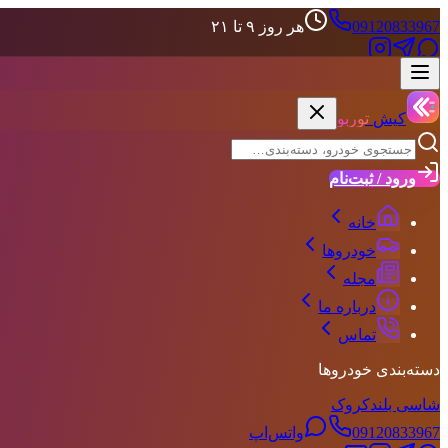
09120833967
هر روز ۹ تا ۲۱
علاقه‌مندی‌ها
حساب کاربری
کیش
توربو
ورود / ثبت‌نام
خانه
خودروها
مجله
درباره ما
تماس
دسته‌بندی خودروها
شاسی بلند
کروک
09120833967
واتس‌اپ