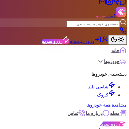
کیش
توربو
ورود / ثبت‌نام
رزرو سریع
خانه
خودروها
دسته‌بندی خودروها
شاسی بلند
کروک
مشاهدهٔ همهٔ خودروها
مجله
درباره ما
تماس
رزرو سریع