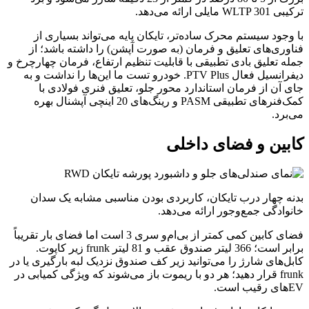
ترکیبی WLTP 301 مایلی ارائه می‌دهد.
با وجود سیستم محرک ساده‌تر، تایکان پایه می‌تواند بسیاری از
فناوری‌های تعلیق و فرمان (به صورت آپشن) را داشته باشد؛ از
جمله تعلیق بادی تطبیقی با قابلیت تنظیم ارتفاع، فرمان چهارچرخ و
دیفرانسیل فعال PTV Plus. خودرو تست ما این‌ها را نداشت و به
جای آن از فرمان استاندارد محور جلو، تعلیق فنری فولادی با
کمک‌فنرهای تطبیقی PASM و رینگ‌های 20 اینچی آپشنال بهره
می‌برد.
کابین و فضای داخلی
بدنه چهار درب تایکان، کاربردی بودن مناسبی مشابه یک سدان
خانوادگی جمع‌وجور ارائه می‌دهد.
فضای کابین کمی کمتر از بی‌ام‌و سری 3 است اما فضای بار تقریباً
برابر است؛ 366 لیتر صندوق عقب و 81 لیتر frunk زیر کاپوت.
کابل‌های شارژ را می‌توانید زیر کف صندوق نزدیک لبه بارگیری یا در
frunk قرار دهید؛ هر دو با ریموت باز می‌شوند که ویژگی کمیابی در
EVهای رقیب است.