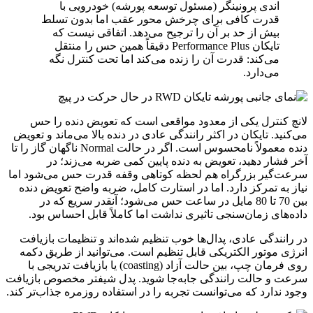
اندی پرونینگر (مسئول توسعه پورشه) خودرویی با
قدرت کافی برای چرخش محور عقب اما بدون تسلط
بیش از حد بر آن را ترجیح می‌دهد. اتفاقی نیست که
تایکان Performance Plus دقیقاً همین حس را منتقل
می‌کند: قدرت آن را زنده می‌کند اما تحت کنترل نگه
می‌دارد.
لانچ کنترل یکی از معدود مواقعی است که تعویض دنده را حس
می‌کنید. تایکان در اکثر رانندگی عادی در دنده بالا می‌ماند و تعویض
دنده معمولاً نامحسوس است. اگر در حالت Normal ناگهان گاز را تا
آخر فشار دهید، تعویض به دنده پایین کمی ضربه می‌زند؛ در
سرعت‌گیر بزرگراه هم لحظه کوتاهی وقفه قدرت حس می‌شود اما
نیاز به تمرکز دارد. اما در استارت کامل، ضربه واضح تعویض دنده
بین 70 تا 80 مایل در ساعت حس می‌شود؛ آنقدر سریع که در
داده‌های زمان‌سنجی تاثیری نداشت اما کاملاً قابل احساس بود.
در رانندگی عادی، پدال‌ها خوب تنظیم شده‌اند و تنظیمات بازیافت
انرژی موتور الکتریکی قابل تنظیم است. می‌توانید از طریق دکمه
روی فرمان چپ، بین حالت آزاد (coasting) یا بازیافت تدریجی با
سرعت و حالت رانندگی جابه‌جا شوید. پدل شیفتر مخصوص بازیافت
وجود ندارد که می‌توانست تجربه را در استفاده روزمره جذاب‌تر کند.