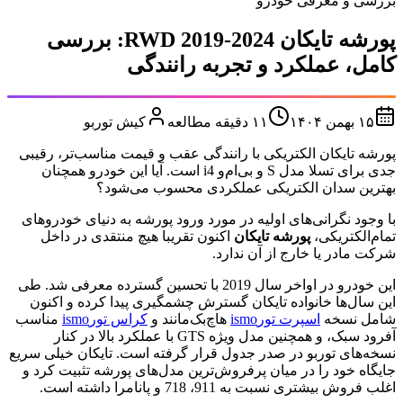
بررسی و معرفی خودرو
پورشه تایکان RWD 2019-2024: بررسی
کامل، عملکرد و تجربه رانندگی
۱۵ بهمن ۱۴۰۴
۱۱
دقیقه مطالعه
کیش توربو
پورشه تایکان الکتریکی با رانندگی عقب و قیمت مناسب‌تر، رقیبی
جدی برای تسلا مدل S و بی‌ام‌و i4 است. آیا این خودرو همچنان
بهترین سدان الکتریکی عملکردی محسوب می‌شود؟
با وجود نگرانی‌های اولیه در مورد ورود پورشه به دنیای خودروهای
تمام‌الکتریکی،
پورشه تایکان
اکنون تقریبا هیچ منتقدی در داخل
شرکت مادر یا خارج از آن ندارد.
این خودرو در اواخر سال 2019 با تحسین گسترده معرفی شد. طی
این سال‌ها خانواده تایکان گسترش چشمگیری پیدا کرده و اکنون
شامل نسخه
اسپرت تورismo
هاچ‌بک‌مانند و
کراس تورismo
مناسب
آفرود سبک، و همچنین مدل ویژه GTS با عملکرد بالا در کنار
نسخه‌های توربو در صدر جدول قرار گرفته است. تایکان خیلی سریع
جایگاه خود را در میان پرفروش‌ترین مدل‌های پورشه تثبیت کرد و
اغلب فروش بیشتری نسبت به 911، 718 و پانامرا داشته است.