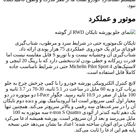
نبود.
موتور و عملکرد
تایکان تک‌موتوره حتی در شرایط سرد و مرطوب، شتاب‌گیری
قوی‌ای برای یک خودروی عملکردی 75 هزار پوندی ارائه داد.
شتاب‌گیری آن وحشیانه نیست و با توربو S قابل مقایسه نیست اما
قدرت زیرکانه و خطی بودن لذت‌بخشی دارد که با رینگ 20 اینچی و
لاستیک‌های Michelin Pilot Sport 4 حتی در شرایط نامناسب جاده
کاملاً قابل استفاده است.
لانچ کنترل الکترونیکی پورشه خودرو را با کمی چرخش چرخ به جلو
پرتاب کرد و به 60 مایل در ساعت در 5.1 ثانیه، 30-70 در 3.7 ثانیه و
100 مایل از صفر در 10.9 ثانیه رسید. جگوار I-Pace دو موتوره در دو
معیار اول کمی سریع‌تر است اما آیرودینامیک بهتر و دنده دوم تایکان
آن را در سرعت‌های سه رقمی و بالاتر سریع‌تر می‌کند. همچنین تنها
یک دهم ثانیه کندتر از آئودی e-tron S Quattro سه موتوره به 100
مایل می‌رسد و بعد از آن سریع‌تر است. پورشه همیشه ادعا می‌کرد
تایکان برای اتوبان ساخته شده؛ اعداد ما نشان می‌دهد حتی نسخه
پایه هم این ادعا را ثابت می‌کند.