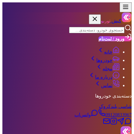
کیش
توربو
ورود / ثبت‌نام
خانه
خودروها
مجله
درباره ما
تماس
دسته‌بندی خودروها
شاسی بلند
کروک
09120833967
واتس‌اپ