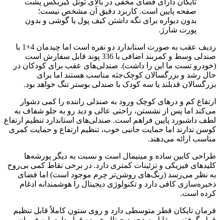
تایکان دارای فضای مخفی در بالای تونل گیربکس پشت
صفحه پایین است. کاربرد دقیق آن مشخص نیست؛
بدون دیواره برای نگه داشتن کیف پول یا گوشی و بدون
پورت شارژ.
ردیف عقب به صورت استاندارد دو نفره است اما چیدمان 4+1 با
صندلی وسط و کمربند اضافی با 336 پوند قابل سفارش است
(خودرو تست ما این را داشت). صندلی‌های عقب برای کودکان در
حال رشد و بزرگسالان کوچک‌جثه مناسب هستند اما برای
بزرگسالان قدبلند یا سه کودک با صندلی بوستر تنگ خواهد بود.
ارتفاع کم و درهای کوچک ورود به صندلی راننده را کمی دشوار
می‌کند اما پس از نشستن، راحتی عالی و دید رو به جلو شفاف به
لطف داشبورد پایین فراهم است. صندلی‌های استاندارد تنظیم ارتفاع
کوسن ندارند اما حمایت جانبی خوب، تنظیم ارتفاع و حمایت کمری
مناسب ارائه می‌دهند.
طراحی کابین ساده و مینیمال است و نسبت به دیگر پورشه‌ها
کلیدهای فیزیکی و تزئینات کمتری دارد. در برخی نقاط کمی بی‌روح
به نظر می‌رسد (رنگ‌های روشن‌تر چرم موجود است) اما فضای
ذخیره‌سازی کافی دارد و تکنولوژی دیجیتال را هوشمندانه ادغام
کرده است.
فرمان تایکان قطر متوسطی دارد و روی ستون کاملاً قابل تنظیم
قرار گرفته و مقابل صفحه دیجیتال خمیده قرار دارد. لبه فرمان