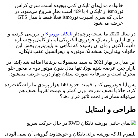
خانواده مدل‌های تایکان کمی پیچیده است. سری کراس
تورismo از تایکان 4 با 469 اسب بخار شروع می‌شود، در
حالی که سری اسپرت تورismo فعلاً فقط با مدل GTS
عرضه می‌شود.
در سال 2020 ما نسخه پرچم‌دار
تایکان توربو S
را بررسی کردیم و
برای اولین بار به یک خودروی الکتریکی امتیاز کامل پنج ستاره
دادیم. اکنون زمان آن رسیده که نگاهی به پایین‌ترین بخش این
خانواده بیندازیم: نسخه تک‌موتوره و دیفرانسیل عقب تایکان.
این مدل در بهار 2021 به سبد محصولات بریتانیا اضافه شد (ابتدا در
بازار چین عرضه شده بود). تنها مدل بدون موتور دوم یا محور جلو
محرک است و صرفاً به صورت سدان چهار درب عرضه می‌شود.
پس آیا خودرویی که با قیمت حدود 140 هزار پوندی ما را شگفت‌زده
کرد، حالا با نصف قدرت، وزن کمتر و قیمت تقریباً نصف هم
می‌تواند همان‌قدر تحت تاثیر قرار دهد؟
طراحی و استایل
پلتفرم J1 که پورشه برای تایکان و خویشاوند گروهی آن یعنی آئودی