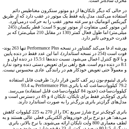
محرک ساده‌تر است.
در حالی که دیگر تایکان‌ها از دو موتور سنکرون مغناطیس دائم
استفاده می‌کنند، مدل پایه فقط یک موتور در عقب دارد که از طریق
گیربکس اتوماتیک دو سرعته محور عقب را به حرکت درمی‌آورد.
این موتور کمی متفاوت از موتور توربو S است؛ قطر یکسان (245
میلی‌متر) اما طول فعال کمتر (130 در مقابل 210 میلی‌متر) که بر
قدرت خروجی تاثیر دارد.
پورشه ادعا می‌کند گشتاور در نسخه Performance Plus تنها 263 پوند-
فوت است (254 در نسخه استاندارد)، اما این عدد فقط در دنده پایین
و با لانچ کنترل اعمال می‌شود. نسبت دنده‌ها 15.5:1 در دنده اول و
8:1 در دنده دوم است. هیچ راهی برای تعویض دستی دنده وجود ندارد
و معمولاً حتی تعویض خودکار هم در رانندگی عادی محسوس نیست.
باتری لیتیوم-یون زیر کف کابین قرار دارد؛ ظرفیت قابل استفاده
79.2 کیلووات‌ساعت که با باتری Performance Plus به 93.4
کیلووات‌ساعت (حدود 84 کیلووات‌ساعت قابل استفاده) می‌رسد.
باتری کوچک‌تر فقط برای تایکان، تایکان 4 و 4S در دسترس است و
مدل‌های گران‌تر باتری بزرگ‌تر را به صورت استاندارد دارند.
باتری کوچک‌تر نرخ شارژ سریع DC را از 270 به 225 کیلووات کاهش
می‌دهد؛ هر دو نرخ برای خودروهای الکتریکی فعلی عالی هستند و به
لطف معماری 800 ولت تایکان ارائه می‌شوند. با نرخ بالاتر، باتری
بزرگ از 5 تا 80 درصد در کمتر از 23 دقیقه شارژ می‌شود و برد