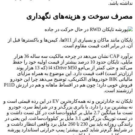
نداشته باشد.
مصرف سوخت و هزینه‌های نگهداری
تایکان مانند ماکان و بسیاری از 911ها، کیمن‌ها و باکسترها قبل از
آن، در برابر افت قیمت مقاوم است.
برآورد CAP نشان می‌دهد در چرخه مالکیت سه ساله 36 هزار
مایلی، تایکان حدود 10 درصد بیشتر از قیمت اولیه خود را حفظ
می‌کند و حتی کمتر از بی‌ام‌و i4 xDrive M50 (که 13 هزار پوند
ارزان‌تر است) افت قیمت دارد. این موضوع به همراه مزایای
مالیاتی BIK خودروهای الکتریکی، توضیح می‌دهد چرا این خودرو
فروش خوبی دارد؛ چون هم در اقساط ماهانه و هم در ارزش P11D
ارزشمند است.
تایکان نه جادارترین و نه همه‌کاره‌ترین EV در این رده قیمتی است و
نه بیشترین برد را دارد. با باتری بزرگ‌تر و در شرایط سرد، خودرو
تست ما میانگین 2.7 مایل بر کیلووات‌ساعت در کل تست داشت و
در تست تورینگ بزرگراهی 3.1 مایل بر کیلووات‌ساعت. این یعنی در
رانندگی روزانه باید بین 230 تا 260 مایل برد واقعی انتظار داشت و
در شرایط گرم‌تر شاید کمی بیشتر؛ پمپ حرارتی استاندارد پورشه