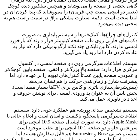
گاهی بخشی از صفحه را می‌پوشاند و همچنین سلکتور دنده کوچک
(تغییر دو اینچی سمت چپ فرمان) را می‌پوشاند که پیدا کردن آن در
ابتدا سخت است. دکمه استارت مشکی براق در سمت راست هم به
سختی دیده می‌شود.
کنترل‌های چراغ‌ها، کمک‌فنرها و سیستم پایداری به صورت
دکمه‌های خازنی روی قاب صفحه کیلومتر قرار دارند که بازخورد
لمسی ندارند. کابین تایکان چند نکته ارگونومیکی دارد که نیاز به
عادت کردن دارد اما زود یاد می‌گیرید.
سیستم اطلاعات‌سرگرمی روی دو صفحه لمسی در کنسول
مرکزی قرار دارد؛ صفحه بالا بزرگ‌تر و افقی، صفحه پایین کوچک‌تر
و عمودی. صفحه پایین عمدتاً کنترل‌های تهویه را بر عهده دارد اما
پیشرفت شارژ و زمان‌بندی حرکت را هم نشان می‌دهد
(پیش‌شرطی‌سازی باتری و کابین برای EVها بسیار مفید است).
بخش پایین آن به عنوان پد ورودی لمسی برای نوشتن حروف و
اعداد در ناوبری عمل می‌کند.
سیستم تشخیص صدای پورشه هم عملکرد خوبی دارد. سیستم
اطلاعات‌سرگرمی پاسخگو، باکیفیت و آسان است و ادغام عالی با
Apple Music دارد. به صورت آپشنال صفحه 10.9 اینچی برای
سرنشین جلو و دو صفحه 10.1 اینچی برای عقب موجود است.
سیستم صوتی Bose و Burmester هم قابل سفارش هستند اما
سیستم استاندارد خودرو تست ما از نظر قدرت و وضوح ناامیدکننده