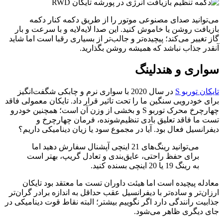
می‌توانید صدای مصنوعی موتور را از طریق دکمه کنار دکمه
بازیافت روشن یا خاموش کنید. این صدا لایه‌لایه و با سرعت و بار
گاز تغییر می‌کند؛ پیچیده‌تر و جالب‌تر از بسیاری رقبا است اما شاید
آنقدر جذاب نباشد که همیشه روشن بگذارید.
سواری و هندلینگ
تایکان توربو S
در سال 2020 با سواری نرم و چابکی شگفت‌انگیز
برای خودرویی سنگین ما را تحت تاثیر قرار داد. تایکان معمولی فاقد
چهارچرخ محرک توربو S و بخشی از وزن آن است؛ همچنین خودرو
تست ما فاقد تعلیق بادی تنظیم‌شونده، فرمان چهارچرخ و
دیفرانسیل فعال بود. آیا در مجموع سود یا زیان دینامیکی داریم؟
می‌توانید رینگ‌های 21 اینچی آپشنال سفارش دهید اما
برای حفظ راحتی، عایق‌بندی و تعادل گریپ، بهتر است
به رینگ 19 یا 20 اینچی بسنده کنید.
معادله پیچیده است اما هیئت داوران تست ما معتقد بود تایکان
ارزان‌تر و ساده‌تر با دیفرانسیل عقب حداقل به اندازه برادر گران‌تر
جذابیت رانندگی دارد اگر نگوییم بیشتر؛ البته نقاط قوت دینامیکی در
جای دیگری ظاهر می‌شود.