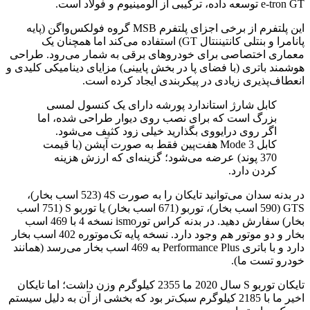
e-tron GT توسعه داده، ترکیبی از آلومینیوم و فولاد است.
این پلتفرم از برخی اجزای پلتفرم MSB گروه فولکس‌واگن (پایه
پانامرا و بنتلی کانتیننتال GT) استفاده می‌کند اما همچنان یک
معماری اختصاصی برای خودروهای برقی به شمار می‌رود. طراحی
هوشمند باتری (با فضای پا در بخش پایینی) مزایای دینامیکی کلیدی و
انعطاف‌پذیری زیادی در پیکربندی ایجاد کرده است.
کابل شارژ استاندارد پورشه دارای یک کنسول لمسی
بزرگ است که برای نصب روی دیوار طراحی شده، اما
اگر روی درایووی بگذارید خیلی زود کثیف می‌شود.
کابل Mode 3 هفت‌پین فقط به صورت آپشن (با قیمت
370 پوند) عرضه می‌شود؛ گزینه‌ای که ارزش هزینه
کردن دارد.
در بدنه سدان می‌توانید تایکان را به صورت 4S (523 اسب بخار)،
GTS (590 اسب بخار)، توربو (671 اسب بخار) یا توربو S (751 اسب
بخار) سفارش دهید. در بدنه کراس تورismo نسخه 4 با 469 اسب
بخار و دو موتور هم وجود دارد. نسخه پایه تک‌موتوره 402 اسب بخار
دارد و با باتری Performance Plus به 469 اسب بخار می‌رسد (همانند
خودرو تست ما).
تایکان توربو S سال 2020 ما 2355 کیلوگرم وزن داشت؛ اما تایکان
اخیر ما با 2185 کیلوگرم سبک‌تر بود که بخشی از آن به دلیل سیستم