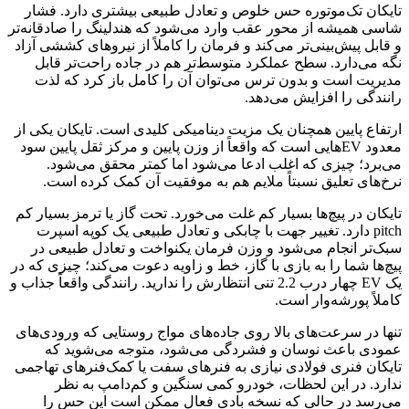
تایکان تک‌موتوره حس خلوص و تعادل طبیعی بیشتری دارد. فشار
شاسی همیشه از محور عقب وارد می‌شود که هندلینگ را صادقانه‌تر
و قابل پیش‌بینی‌تر می‌کند و فرمان را کاملاً از نیروهای کششی آزاد
نگه می‌دارد. سطح عملکرد متوسط‌تر هم در جاده راحت‌تر قابل
مدیریت است و بدون ترس می‌توان آن را کامل باز کرد که لذت
رانندگی را افزایش می‌دهد.
ارتفاع پایین همچنان یک مزیت دینامیکی کلیدی است. تایکان یکی از
معدود EVهایی است که واقعاً از وزن پایین و مرکز ثقل پایین سود
می‌برد؛ چیزی که اغلب ادعا می‌شود اما کمتر محقق می‌شود.
نرخ‌های تعلیق نسبتاً ملایم هم به موفقیت آن کمک کرده است.
تایکان در پیچ‌ها بسیار کم غلت می‌خورد. تحت گاز یا ترمز بسیار کم
pitch دارد. تغییر جهت با چابکی و تعادل طبیعی یک کوپه اسپرت
سبک‌تر انجام می‌شود و وزن فرمان یکنواخت و تعادل طبیعی در
پیچ‌ها شما را به بازی با گاز، خط و زاویه دعوت می‌کند؛ چیزی که در
یک EV چهار درب 2.2 تنی انتظارش را ندارید. رانندگی واقعاً جذاب و
کاملاً پورشه‌وار است.
تنها در سرعت‌های بالا روی جاده‌های مواج روستایی که ورودی‌های
عمودی باعث نوسان و فشردگی می‌شود، متوجه می‌شوید که
تایکان فنری فولادی نیازی به فنرهای سفت یا کمک‌فنرهای تهاجمی
ندارد. در این لحظات، خودرو کمی سنگین و کم‌دامپ به نظر
می‌رسد در حالی که نسخه بادی فعال ممکن است این حس را