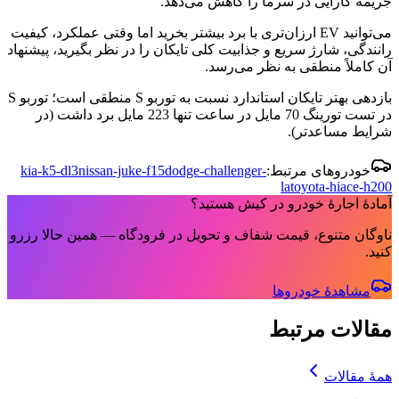
جریمه کارایی در سرما را کاهش می‌دهد.
می‌توانید EV ارزان‌تری با برد بیشتر بخرید اما وقتی عملکرد، کیفیت
رانندگی، شارژ سریع و جذابیت کلی تایکان را در نظر بگیرید، پیشنهاد
آن کاملاً منطقی به نظر می‌رسد.
بازدهی بهتر تایکان استاندارد نسبت به توربو S منطقی است؛ توربو S
در تست تورینگ 70 مایل در ساعت تنها 223 مایل برد داشت (در
شرایط مساعدتر).
خودروهای مرتبط:
dodge-challenger-
nissan-juke-f15
kia-k5-dl3
la
toyota-hiace-h200
آمادهٔ اجارهٔ خودرو در کیش هستید؟
ناوگان متنوع، قیمت شفاف و تحویل در فرودگاه — همین حالا رزرو
کنید.
مشاهدهٔ خودروها
مقالات مرتبط
همهٔ مقالات