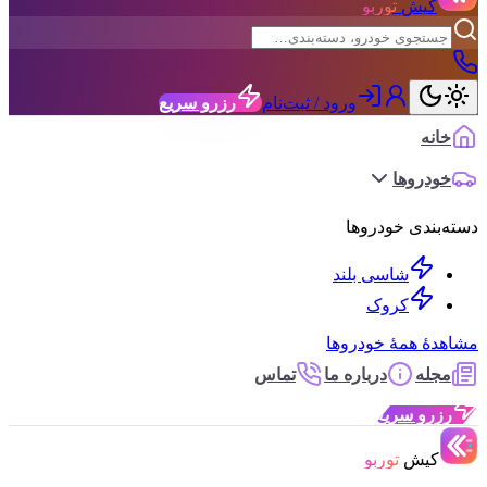
کیش
توربو
ورود / ثبت‌نام
رزرو سریع
خانه
خودروها
دسته‌بندی خودروها
شاسی بلند
کروک
مشاهدهٔ همهٔ خودروها
مجله
درباره ما
تماس
رزرو سریع
کیش
توربو