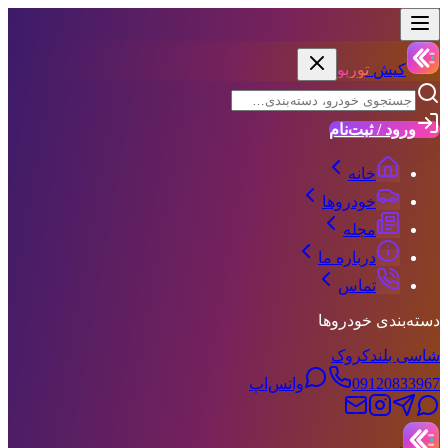
کیش
توربو
ورود / ثبت‌نام
خانه
خودروها
مجله
درباره ما
تماس
دسته‌بندی خودروها
شاسی بلند
کروک
09120833967
واتس‌اپ