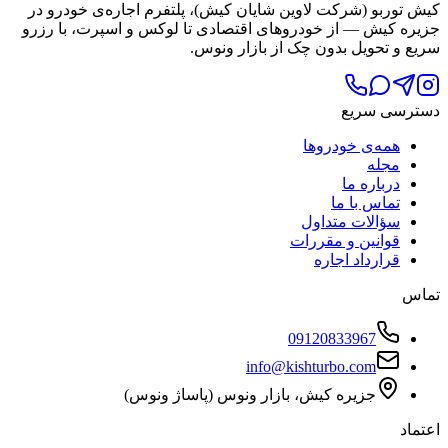
کیش توربو (شرکت لاوین شایان کیش)، پلتفرم اجاره‌ی خودرو در
جزیره کیش — از خودروهای اقتصادی تا لوکس و اسپرت، با رزرو
سریع و تحویل بدون چک از بازار ونوس.
دسترسی سریع
همه‌ی خودروها
مجله
درباره ما
تماس با ما
سؤالات متداول
قوانین و مقررات
قرارداد اجاره
تماس
09120833967
info@kishturbo.com
جزیره کیش، بازار ونوس (پاساژ ونوس)
اعتماد