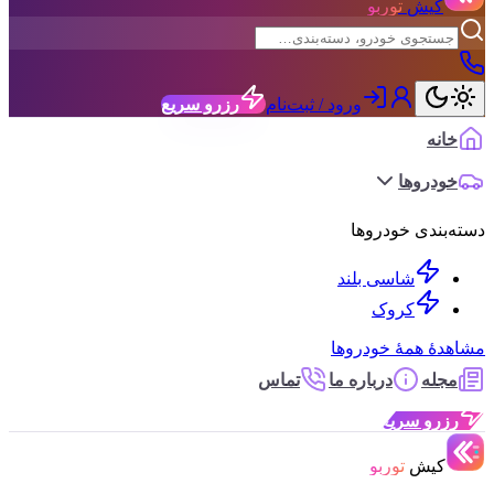
کیش
توربو
ورود / ثبت‌نام
رزرو سریع
خانه
خودروها
دسته‌بندی خودروها
شاسی بلند
کروک
مشاهدهٔ همهٔ خودروها
مجله
درباره ما
تماس
رزرو سریع
کیش
توربو