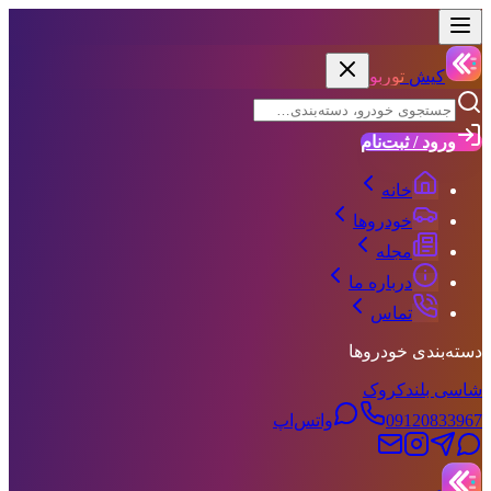
کیش
توربو
ورود / ثبت‌نام
خانه
خودروها
مجله
درباره ما
تماس
دسته‌بندی خودروها
شاسی بلند
کروک
09120833967
واتس‌اپ