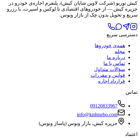
کیش توربو (شرکت لاوین شایان کیش)، پلتفرم اجاره‌ی خودرو در
جزیره کیش — از خودروهای اقتصادی تا لوکس و اسپرت، با رزرو
سریع و تحویل بدون چک از بازار ونوس.
دسترسی سریع
همه‌ی خودروها
مجله
درباره ما
تماس با ما
سؤالات متداول
قوانین و مقررات
قرارداد اجاره
تماس
09120833967
info@kishturbo.com
جزیره کیش، بازار ونوس (پاساژ ونوس)
اعتماد