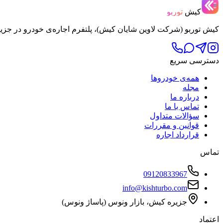
کیش
توربو
کیش توربو (شرکت لاوین شایان کیش)، پلتفرم اجاره‌ی خودرو در جزی
دسترسی سریع
همه‌ی خودروها
مجله
درباره ما
تماس با ما
سؤالات متداول
قوانین و مقررات
قرارداد اجاره
تماس
09120833967
info@kishturbo.com
جزیره کیش، بازار ونوس (پاساژ ونوس)
اعتماد