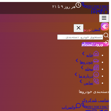
09120833967
هر روز ۹ تا ۲۱
علاقه‌مندی‌ها
حساب کاربری
کیش
توربو
ورود / ثبت‌نام
خانه
خودروها
مجله
درباره ما
تماس
دسته‌بندی خودروها
شاسی بلند
کروک
09120833967
واتس‌اپ