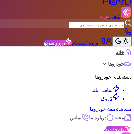
کیش
توربو
ورود / ثبت‌نام
رزرو سریع
خانه
خودروها
دسته‌بندی خودروها
شاسی بلند
کروک
مشاهدهٔ همهٔ خودروها
مجله
درباره ما
تماس
رزرو سریع