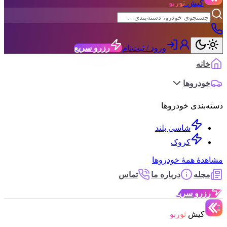
کیش
توربو
ورود / ثبت‌نام
رزرو سریع
خانه
خودروها
دسته‌بندی خودروها
شاسی بلند
کروک
مشاهدهٔ همهٔ خودروها
مجله
درباره ما
تماس
رزرو سریع
کیش
توربو