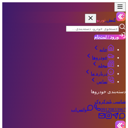
کیش
توربو
ورود / ثبت‌نام
خانه
خودروها
مجله
درباره ما
تماس
دسته‌بندی خودروها
شاسی بلند
کروک
09120833967
واتس‌اپ