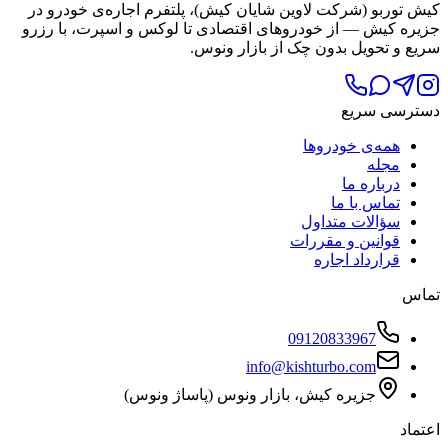
کیش توربو (شرکت لاوین شایان کیش)، پلتفرم اجاره‌ی خودرو در
جزیره کیش — از خودروهای اقتصادی تا لوکس و اسپرت، با رزرو
سریع و تحویل بدون چک از بازار ونوس.
دسترسی سریع
همه‌ی خودروها
مجله
درباره ما
تماس با ما
سؤالات متداول
قوانین و مقررات
قرارداد اجاره
تماس
09120833967
info@kishturbo.com
جزیره کیش، بازار ونوس (پاساژ ونوس)
اعتماد