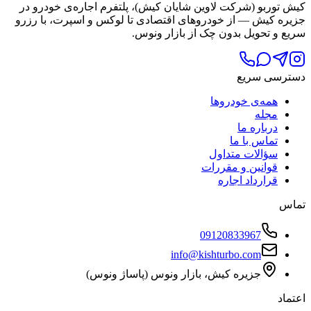
کیش توربو (شرکت لاوین شایان کیش)، پلتفرم اجاره‌ی خودرو در
جزیره کیش — از خودروهای اقتصادی تا لوکس و اسپرت، با رزرو
سریع و تحویل بدون چک از بازار ونوس.
دسترسی سریع
همه‌ی خودروها
مجله
درباره ما
تماس با ما
سؤالات متداول
قوانین و مقررات
قرارداد اجاره
تماس
09120833967
info@kishturbo.com
جزیره کیش، بازار ونوس (پاساژ ونوس)
اعتماد