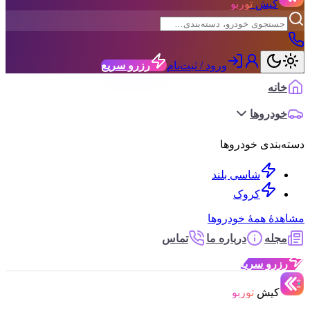
کیش
توربو
ورود / ثبت‌نام
رزرو سریع
خانه
خودروها
دسته‌بندی خودروها
شاسی بلند
کروک
مشاهدهٔ همهٔ خودروها
مجله
درباره ما
تماس
رزرو سریع
کیش
توربو