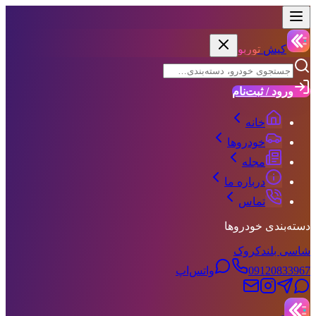
کیش
توربو
ورود / ثبت‌نام
خانه
خودروها
مجله
درباره ما
تماس
دسته‌بندی خودروها
شاسی بلند
کروک
09120833967
واتس‌اپ