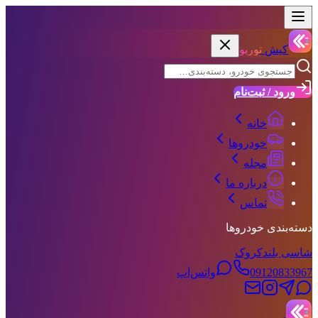
کیش
توربو
ورود / ثبت‌نام
خانه
خودروها
مجله
درباره ما
تماس
دسته‌بندی خودروها
شاسی بلند
کروک
09120833967
واتس‌اپ