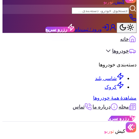
کیش
توربو
ورود / ثبت‌نام
رزرو سریع
خانه
خودروها
دسته‌بندی خودروها
شاسی بلند
کروک
مشاهدهٔ همهٔ خودروها
مجله
درباره ما
تماس
رزرو سریع
کیش
توربو