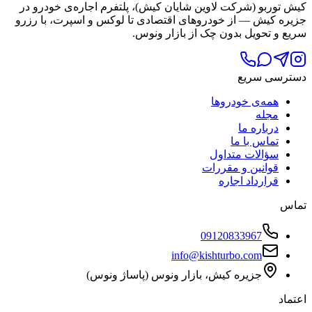
کیش توربو (شرکت لاوین شایان کیش)، پلتفرم اجاره‌ی خودرو در
جزیره کیش — از خودروهای اقتصادی تا لوکس و اسپرت، با رزرو
سریع و تحویل بدون چک از بازار ونوس.
دسترسی سریع
همه‌ی خودروها
مجله
درباره ما
تماس با ما
سؤالات متداول
قوانین و مقررات
قرارداد اجاره
تماس
09120833967
info@kishturbo.com
جزیره کیش، بازار ونوس (پاساژ ونوس)
اعتماد