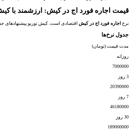
قیمت اجاره فورد اج در کیش: ارزشمند با کیش
نرخ
اجاره فورد اج در کیش
اقتصادی است. کیش توربو پیشنهادهای جذا
جدول نرخ‌ها
مدت قیمت (تومان)
روزانه
7000000
3 روز
20390000
7 روز
46180000
30 روز
189000000