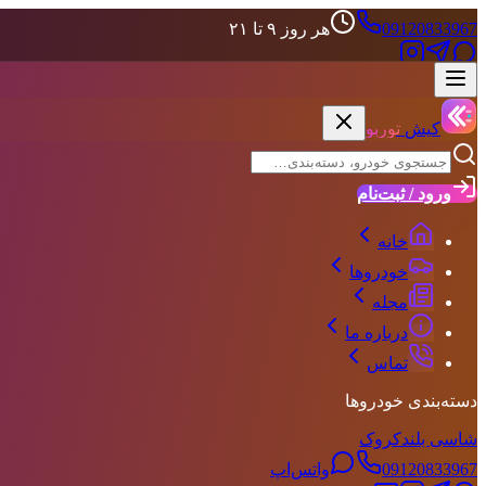
09120833967
هر روز ۹ تا ۲۱
علاقه‌مندی‌ها
حساب کاربری
کیش
توربو
ورود / ثبت‌نام
خانه
خودروها
مجله
درباره ما
تماس
دسته‌بندی خودروها
شاسی بلند
کروک
09120833967
واتس‌اپ