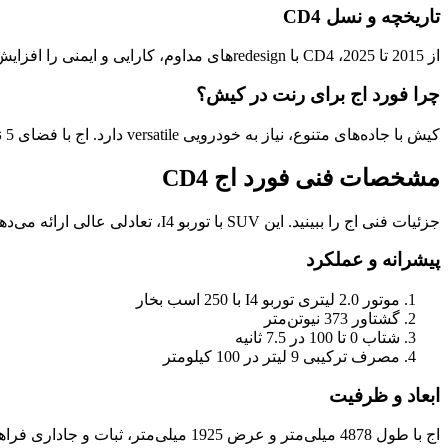
تاریخچه و نسل CD4
از 2015 تا 2025، CD4 با redesignهای مداوم، کارایی و ایمنی را افزایش داده. در ایران، Edge به عنوان کراس‌اوور قابل اعتماد شناخته می‌شود و برای کیش مناسب است.
چرا فورد اج برای رنت در کیش؟
کیش با جاده‌های متنوع، نیاز به خودرویی versatile دارد. اج با فضای 5 نفره و صندوق 1105 لیتری، همه نیازها را برآورده می‌کند.
مشخصات فنی فورد اج CD4
جزئیات فنی اج را ببینید. این SUV با توربو I4، تعادلی عالی ارائه می‌دهد.
پیشرانه و عملکرد
موتور 2.0 لیتری توربو I4 با 250 اسب بخار
گشتاور 373 نیوتن‌متر
شتاب 0 تا 100 در 7.5 ثانیه
مصرف ترکیبی 9 لیتر در 100 کیلومتر
ابعاد و ظرفیت
اج با طول 4878 میلی‌متر و عرض 1925 میلی‌متر، ثبات و جاداری فراهم می‌کند. فاصله محوری 2850 میلی‌متر، سواری نرم را تضمین می‌کند.