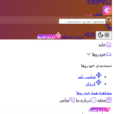
کیش
توربو
ورود / ثبت‌نام
رزرو سریع
خانه
خودروها
دسته‌بندی خودروها
شاسی بلند
کروک
مشاهدهٔ همهٔ خودروها
مجله
درباره ما
تماس
رزرو سریع