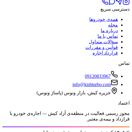
دسترسی سریع
همه‌ی خودروها
مجله
درباره ما
تماس با ما
سؤالات متداول
قوانین و مقررات
قرارداد اجاره
تماس
09120833967
info@kishturbo.com
جزیره کیش، بازار ونوس (پاساژ ونوس)
اعتماد
مجوز رسمی فعالیت در منطقه‌ی آزاد کیش — اجاره‌ی خودرو با
قرارداد و بیمه‌ی معتبر.