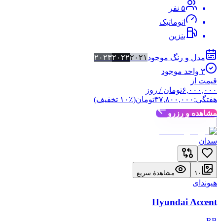
۵
نفر
اتوماتیک
بنزین
مدل و رنگ موجود
۲۰۲۱
۲۰۲۲
۲۰۲۳
۳
واحد موجود
قیمت از
۶,۰۰۰,۰۰۰
تومان
/ روز
هفتگی:
۳۷,۸۰۰,۰۰۰
تومان
(٪
۱۰
تخفیف)
مشاهده و رزرو
سدان
۱۰
مشاهدهٔ سریع
هیوندای
Hyundai Accent
RB