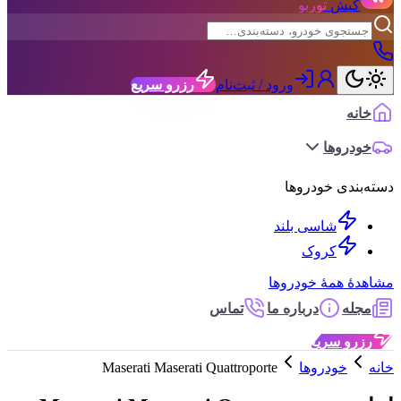
کیش
توربو
ورود / ثبت‌نام
رزرو سریع
خانه
خودروها
دسته‌بندی خودروها
شاسی بلند
کروک
مشاهدهٔ همهٔ خودروها
مجله
درباره ما
تماس
رزرو سریع
خانه
خودروها
Maserati Maserati Quattroporte