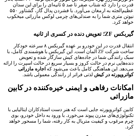
قدرت را دارد که شتاب صفر تا صد ۵ ثانیه‌ای را برای این سدان
عظیم‌الجثه به ارمغان می‌آورد. با فشردن پدال گاز، گشتاور ۵۵۰
نیوتن متری شما را به صندلی‌های چرمی لوکس مازراتی میخکوب
خواهد کرد.
گیربکس ZF؛ تعویض دنده در کسری از ثانیه
انتقال قدرت در این خودرو بر عهده گیربکس ۸ سرعته خودکار
ساخت شرکت ZF آلمان است. این گیربکس با هوشمندی کامل، با
سبک رانندگی شما در جاده‌های کیش سازگار شده و تعویض
دنده‌هایی نرم در حالت کروز و بسیار سریع در حالت اسپرت را ارائه
می‌دهد. این هماهنگی کامل باعث می‌شود که
اجاره مازراتی
کواتروپورته در کیش
لذتی فراتر از رانندگی معمولی باشد.
امکانات رفاهی و ایمنی خیره‌کننده در کابین
مازراتی
کابین کواتروپورته جایی است که هنر دست استادکاران ایتالیایی با
تکنولوژی‌های مدرن پیوند می‌خورد. با ورود به داخل خودرو، بوی
چرم مرغوب و کیفیت متریال به کار رفته، شما را مسحور خواهد
کرد.