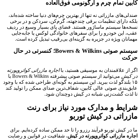
کابین تمام چرم و ارگونومی فوق‌العاده
صندلی‌های مازراتی نه تنها از بهترین چرم‌های دنیا ساخته شده‌اند،
بلکه دارای تنظیمات برقی چندجهته، گرم‌کن، سردکن و در برخی
نسخه‌ها سیستم ماساژور هستند. فضای پای بسیار وسیع در ردیف
عقب، این خودرو را برای سفرهای خانوادگی لوکس یا جابه‌جایی
مهمانان ویژه در جزیره به گزینه‌ای بی‌رقیب تبدیل کرده است.
سیستم صوتی Bowers & Wilkins؛ کنسرتی در حال
حرکت
اگر از علاقمندان به موسیقی هستید، با
اجاره مازراتی کواتروپورته
در کیش
می‌توانید از سیستم صوتی پیشرفته Bowers & Wilkins با
۱۵ بلندگو لذت ببرید. این سیستم به گونه‌ای طراحی شده که با وجود
عایق‌بندی صوتی عالی کابین، شفاف‌ترین صدای ممکن را تولید کند
تا لذت گشت‌زنی شبانه در کیش دوچندان شود.
شرایط و مدارک مورد نیاز برای رنت
مازراتی در کیش توربو
ما در کیش توربو فرآیند رزرو را تا حد ممکن ساده کرده‌ایم. برای
اجاره مازراتی کواتروپورته در کیش
، شفافیت در قوانین و رضایت