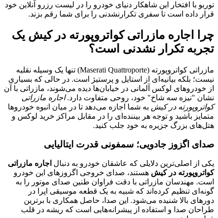
توربو با افتخار این شاهکار دنیای خودرو را در لیست رزرو آنلاین خود
قرار داده است تا سفری تکرارنشدنی را برای شما رقم بزند.
چرا اجاره مازراتی کواتروپورته در کیش یک
تجربه تکرار نشدنی است؟
مازراتی کواتروپورته (Maserati Quattroporte) تنها یک وسیله نقلیه
نیست؛ بلکه بیانیه‌ای از استایل و پرستیژ است. در حالی که بسیاری
از خودروهای لوکس آلمانی در خیابان‌ها دیده می‌شوند، مازراتی با آن
نشان "نیزه سه شاخ" خود، روحی متفاوت دارد.
اجاره مازراتی
کواتروپورته در کیش
به شما اجازه می‌دهد تا در میان انبوه خودروها
متمایز باشید و توجه هر بیننده‌ای را در مقابل مراکز خرید لوکس و
هتل‌های بزرگ جزیره به خود جلب کنید.
صدای اگزوز جادویی؛ سمفونی قدرت ایتالیایی
یکی از اصلی‌ترین دلایلی که عاشقان خودرو به دنبال
اجاره مازراتی
کواتروپورته در کیش
هستند، صدای خروجی اگزوزهای این خودرو
است. مهندسان مازراتی با دقت فراوان طنین صدای موتور را به
گونه‌ای تنظیم کرده‌اند که شبیه به یک قطعه موسیقی اپرا در
دورهای بالا شنیده می‌شود. این صدا، حاصل همکاری با برترین
طراحان صدا و استفاده از پیشرانه‌هایی است که ریشه در قلب