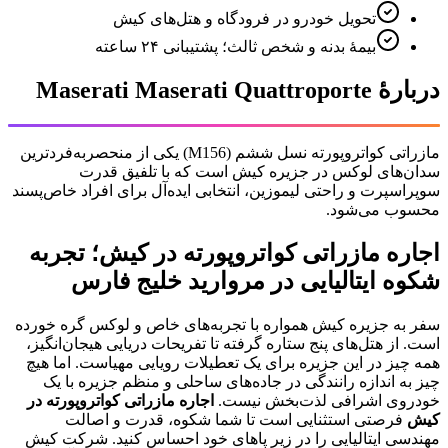
تحویل خودرو در فرودگاه و هتل‌های کیش
بیمهٔ بدنه و شخص ثالث؛ پشتیبانی ۲۴ ساعته
دربارهٔ
Maserati Maserati Quattroporte
مازراتی کواتروپورته نسل ششم (M156) یکی از منحصر‌به‌فردترین
سدان‌های لوکس در جزیره کیش است که با تلفیق قدرت
سوپراسپرت و راحتی لیموزین، انتخابی ایده‌آل برای افراد خاص‌پسند
محسوب می‌شود.
اجاره مازراتی کواتروپورته در کیش؛ تجربه
شکوه ایتالیایی در مروارید خلیج فارس
سفر به جزیره کیش همواره با تجربه‌های خاص و لوکس گره خورده
است. از هتل‌های پنج ستاره گرفته تا تفریحات دریایی هیجان‌انگیز،
همه چیز در این جزیره برای یک تعطیلات رویایی مهیاست. اما هیچ
چیز به اندازه رانندگی در جاده‌های ساحلی و منظم جزیره با یک
خودروی اشرافی لذت‌بخش نیست.
اجاره مازراتی کواتروپورته در
کیش
فرصتی استثنایی است تا شما شکوه، قدرت و اصالت
مهندسی ایتالیایی را در زیر پاهای خود احساس کنید. شرکت کیش