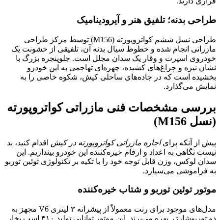
فراری دارند.
طراحی بدنه؛ تلفیق هنر و آیرودینامیک
طراحی نسل ششم کواتروپورته (M156) توسط مرکز طراحی
مازراتی انجام شده و خطوط سیال بدنه آن، تلفیقی از خشونت یک
خودروی اسپرت و وقار یک سدان مجلل است. جلوپنجره بزرگ با
نشان نیزه و چراغ‌های کشیده، چهره‌ای تهاجمی به این خودرو
بخشیده است که در جاده‌های ساحلی کیش، شکوه خاصی را به
نمایش می‌گذارد.
بررسی مشخصات فنی مازراتی کواتروپورته
(نسل M156)
پیش از آنکه برای
اجاره مازراتی کواتروپورته در کیش
اقدام کنید، بد
نیست نگاهی به اعداد و ارقام خیره‌کننده این خودرو بیندازیم. این
سدان لوکس، وزن قابل توجه خود را با تکیه بر تکنولوژی توئین توربو
به فراموشی می‌سپارد.
موتور توئین توربو و شتاب خیره‌کننده
مدل‌های موجود برای رنت معمولاً از پیشرانه ۳ لیتری V6 مجهز به
دو توربوشارژر بهره می‌برند. این موتور توانایی تولید ۴۱۰ اسب بخار