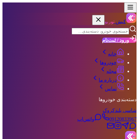
کیش
توربو
ورود / ثبت‌نام
خانه
خودروها
مجله
درباره ما
تماس
دسته‌بندی خودروها
شاسی بلند
کروک
09120833967
واتس‌اپ