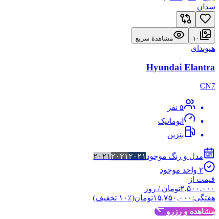
سدان
۱۰
مشاهدهٔ سریع
هیوندای
Hyundai Elantra
CN7
۵
نفر
اتوماتیک
بنزین
مدل و رنگ موجود
۲۰۲۱
۲۰۲۱
۲۰۲۱
۲
واحد موجود
قیمت از
۲,۵۰۰,۰۰۰
تومان
/ روز
هفتگی:
۱۵,۷۵۰,۰۰۰
تومان
(٪
۱۰
تخفیف)
مشاهده و رزرو