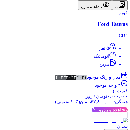
۱۰
مشاهدهٔ سریع
فورد
Ford Taurus
CD4
۵
نفر
اتوماتیک
بنزین
مدل و رنگ موجود
۲۰۲۱
۲۰۲۲
۲۰۲۳
۳
واحد موجود
قیمت از
۶,۰۰۰,۰۰۰
تومان
/ روز
هفتگی:
۳۷,۸۰۰,۰۰۰
تومان
(٪
۱۰
تخفیف)
مشاهده و رزرو
سدان