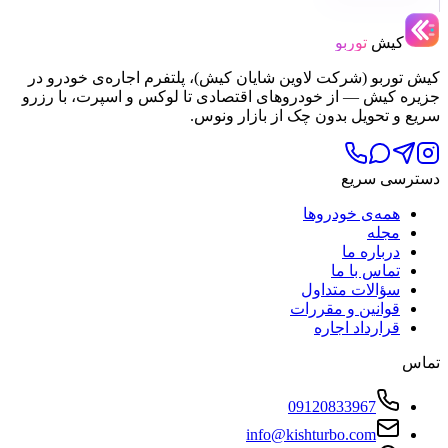
کیش
توربو
کیش توربو (شرکت لاوین شایان کیش)، پلتفرم اجاره‌ی خودرو در
جزیره کیش — از خودروهای اقتصادی تا لوکس و اسپرت، با رزرو
سریع و تحویل بدون چک از بازار ونوس.
دسترسی سریع
همه‌ی خودروها
مجله
درباره ما
تماس با ما
سؤالات متداول
قوانین و مقررات
قرارداد اجاره
تماس
09120833967
info@kishturbo.com