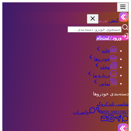
کیش
توربو
ورود / ثبت‌نام
خانه
خودروها
مجله
درباره ما
تماس
دسته‌بندی خودروها
شاسی بلند
کروک
09120833967
واتس‌اپ