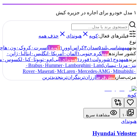
ودرو برای اجاره در جزیره کیش
ترهای فعال:
کوپه
هیوندای
حذف همه
شاسی‌بلند
۵
سدان
۳
کراس‌اوور
۱
کوپه
۱
اسپرت
۰
کروک
۰
ون
۰
هاچبک
۰
ازنده
همه
کره جنوبی
۱
آلمان
۰
آمریکا
۰
انگلیس
۰
ایتالیا
۰
ژاپن
۰
دوج
۱
شورولت
۱
فورد
۱
هیوندای
۱
بی‌ام‌و
۰
تویوتا
۰
کیا
۰
لکسوس
۰
مرسدس
ا
۰
نیسان
Land
۰
Lamborghini
۰
Hummer
۰
Brabus
۰
Rover
۰
Maserati
۰
McLaren
۰
Mercedes-AMG
۰
Mits
ازی
پیش‌فرض
ارزان‌ترین
گران‌ترین
جدیدترین
مشاهدهٔ سریع
Hyundai Vel