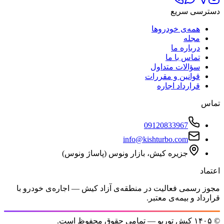
ی سریع
مه‌ی خودروها
جله
رباره ما
ماس با ما
ؤالات متداول
وانین و مقررات
رارداد اجاره
09120833967
info@kishturbo.com
جزیره کیش، بازار ونوس (پاساژ ونوس)
سمی فعالیت در منطقه‌ی آزاد کیش — اجاره‌ی خودرو با
 و بیمه‌ی معتبر.
کیش توربو
— تمامی حقوق محفوظ است.