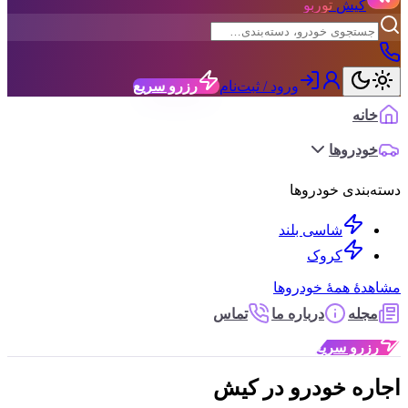
یش
توربو
ورود / ثبت‌نام
رزرو سریع
ه
روها
دی خودروها
شاسی بلند
کروک
 همهٔ خودروها
ه
درباره ما
تماس
و سریع
ه خودرو در کیش