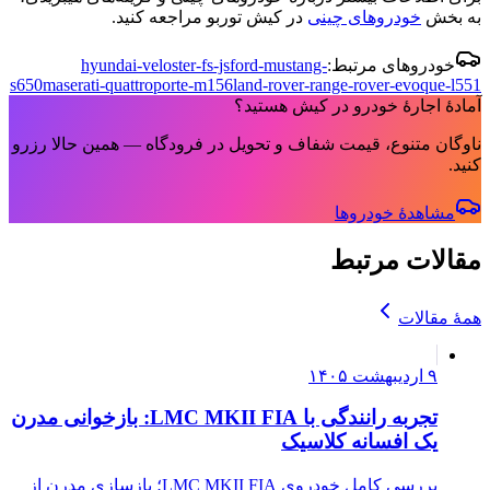
به بخش
خودروهای چینی
در کیش توربو مراجعه کنید.
خودروهای مرتبط:
ford-mustang-
hyundai-veloster-fs-js
s650
maserati-quattroporte-m156
land-rover-range-rover-evoque-l551
آمادهٔ اجارهٔ خودرو در کیش هستید؟
ناوگان متنوع، قیمت شفاف و تحویل در فرودگاه — همین حالا رزرو
کنید.
مشاهدهٔ خودروها
مقالات مرتبط
همهٔ مقالات
۹ اردیبهشت ۱۴۰۵
تجربه رانندگی با LMC MKII FIA: بازخوانی مدرن
یک افسانه کلاسیک
بررسی کامل خودروی LMC MKII FIA؛ بازسازی مدرن از