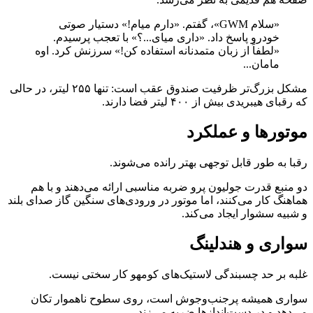
«سلام GWM»، گفتم. «دارم میام!» دستیار صوتی
خودرو پاسخ داد. «داری میای...؟» با تعجب پرسیدم.
«لطفاً از زبان متمدنانه استفاده کن!» سرزنش کرد. اوه
مامان...
مشکل بزرگ‌تر ظرفیت صندوق عقب است: تنها ۲۵۵ لیتر، در حالی
که رقبای هیبریدی بیش از ۴۰۰ لیتر فضا دارند.
موتورها و عملکرد
رقبا به طور قابل توجهی بهتر رانده می‌شوند.
دو منبع قدرت جولیون پرو ضربه مناسبی ارائه می‌دهند و با هم
هماهنگ کار می‌کنند، اما موتور در ورودی‌های سنگین گاز صدای بلند
و شبیه سشوار ایجاد می‌کند.
سواری و هندلینگ
غلبه بر حد چسبندگی لاستیک‌های کومهو کار سختی نیست.
سواری همیشه پرجنب‌وجوش است، روی سطوح ناهموار تکان
می‌دهد و در دست‌اندازها ضربه می‌زند.