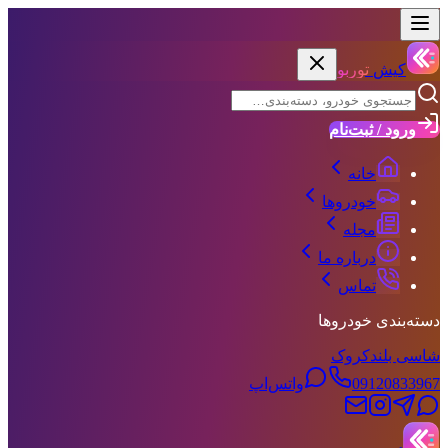
کیش
توربو
ورود / ثبت‌نام
خانه
خودروها
مجله
درباره ما
تماس
دسته‌بندی خودروها
شاسی بلند
کروک
09120833967
واتس‌اپ