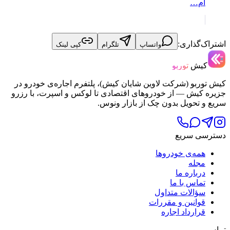
ام…
اشتراک‌گذاری:
واتساپ
تلگرام
کپی لینک
کیش
توربو
کیش توربو (شرکت لاوین شایان کیش)، پلتفرم اجاره‌ی خودرو در
جزیره کیش — از خودروهای اقتصادی تا لوکس و اسپرت، با رزرو
سریع و تحویل بدون چک از بازار ونوس.
دسترسی سریع
همه‌ی خودروها
مجله
درباره ما
تماس با ما
سؤالات متداول
قوانین و مقررات
قرارداد اجاره
تماس