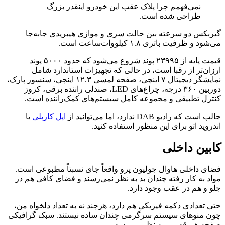
نمی‌فهمم چرا پلاک عقب این خودرو اینقدر بزرگ
طراحی شده است.
گیربکس دو سرعته بین حالت سری و موازی هیبریدی جابه‌جا
می‌شود و ظرفیت باتری ۱.۸ کیلووات‌ساعت است.
قیمت پایه از ۲۳۹۹۵ پوند شروع می‌شود که حدود ۵۰۰۰ پوند
ارزان‌تر از رقبا است، در حالی که تجهیزات استاندارد شامل
نمایشگر دیجیتال ۷ اینچی، صفحه لمسی ۱۲.۳ اینچی، سنسور پارک،
دوربین ۳۶۰ درجه، چراغ‌های LED، صندلی راننده برقی، کروز
کنترل تطبیقی و مجموعه کامل سیستم‌های کمک‌راننده است.
جالب است که رادیو DAB ندارد، اما می‌توانید از
اپل کارپلی
یا
اندروید اتو برای این منظور استفاده کنید.
کابین داخلی
فضای داخلی هاوال جولیون پرو واقعاً جای نسبتاً مطبوعی است.
مواد به کار رفته چندان بد به نظر نمی‌رسند و فضای کافی هم در
جلو و هم در عقب وجود دارد.
حتی تعدادی دکمه فیزیکی هم دارد، هرچند نه به تعداد دلخواه من،
چون منوهای سیستم سرگرمی چندان ساده نیستند. سبک گرافیکی
صفحه هم قدیمی به نظر می‌رسد.