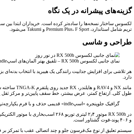
گزینه‌های پیشرانه در یک نگاه
تریم شامل استاندارد، Premium Plus، F Sport و Takumi می‌شود.
طراحی و شاسی
نمای جانبی لکسوس RX 500h – تلفیق بهتر المان‌های اسپindle
دارد.
طول کلی. ارتفاع کمتر، عرض بیشتر، خط سقف پایین‌تر و مرکز ثقل پایین‌تر از ویژگ
گرافیک جلوپنجره «اسپindle» قدیمی حذف و با فرم یکپارچه‌تر و بینی برجسته‌تر جایگزین شده که هماهنگی بهتری با بدنه دارد.
و ۴۰۶ پوند-فوت گشتاور است.