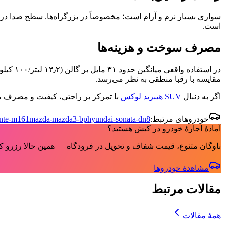
است.
مصرف سوخت و هزینه‌ها
مقایسه با رقبا منطقی به نظر می‌رسد.
اگر به دنبال
SUV هیبرید لوکس
با تمرکز بر راحتی، کیفیت و مصرف مناسب هستید، نس
خودروهای مرتبط:
hyundai-sonata-dn8
mazda-mazda3-bp
ante-m161
آمادهٔ اجارهٔ خودرو در کیش هستید؟
ناوگان متنوع، قیمت شفاف و تحویل در فرودگاه — همین حالا رزرو کن
مشاهدهٔ خودروها
مقالات مرتبط
همهٔ مقالات