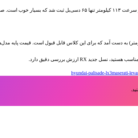
سواری بسیار نرم و آرام است؛ مخصوصاً در بزرگراه‌ها. سطح صدا در سرعت ۳
ل جدید RX ارزش بررسی دقیق دارد.
hyundai-palisade-lx3
maserati-lev
ید.