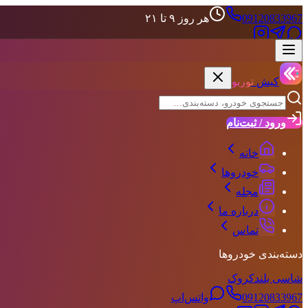
09120833967
هر روز ۹ تا ۲۱
علاقه‌مندی‌ها
حساب کاربری
کیش
توربو
ورود / ثبت‌نام
خانه
خودروها
مجله
درباره ما
تماس
دسته‌بندی خودروها
شاسی بلند
کروک
09120833967
واتس‌اپ