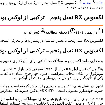
خانه
مجله
لکسوس RX نسل پنجم – ترکیبی از لوکس بودن و پویایی بیشتر
بررسی و معرفی خودرو
لکسوس RX نسل پنجم – ترکیبی از لوکس بودن و پویایی بیشتر
۲۷ بهمن ۱۴۰۴
۴
دقیقه مطالعه
کیش توربو
لکسوس RX نسل پنجم با تغییر اساسی در پیشرانه‌ها و معرفی نسخه پرفورمنس 500h، تلاش کرده تا جذابیت رانندگی را به SUV لوکس خود اضافه کند. بررسی کامل امکانات، طراحی و تجربه رانندگی
لکسوس RX نسل پنجم – ترکیبی از لوکس بودن و پویایی بیشتر
برندهایی مانند لکسوس معمولاً قدمت کافی برای تأثیرگذاری عمیق بر شکل‌گیری دسته‌بن
یکی از تأثیرگذارترین عوامل مدرن‌سازی SUVهای لوکس شد.
هیبرید خودشارژ معمولی است: RX 450h+ پلاگین-هیبرید که انتظارش را داشتیم و از فناوری مشابه
جای CVT)، و محور عقب الکتریکی با قابلیت vectoring گشتاور استفاده می‌کند.