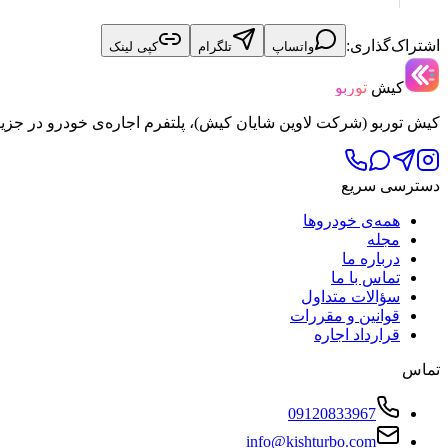
اشتراک‌گذاری:
واتساپ
تلگرام
کپی لینک
کیش
توربو
کیش توربو (شرکت لاوین شایان کیش)، پلتفرم اجاره‌ی خودرو در جزی
دسترسی سریع
همه‌ی خودروها
مجله
درباره ما
تماس با ما
سؤالات متداول
قوانین و مقررات
قرارداد اجاره
تماس
09120833967
info@kishturbo.com