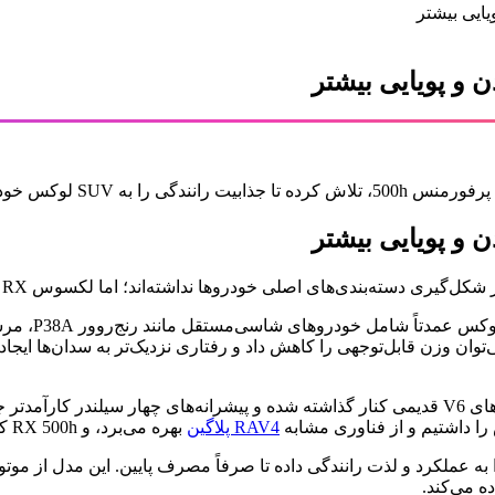
دی‌های اصلی خودروها نداشته‌اند؛ اما لکسوس RX به‌عنوان یکی از پیشگامان واقعی
اکنون در نسل پنجم، RX مسیر جدیدی را در پیش گرفته است. موتورهای V6 قدیمی کنار گذاشته شده و پ
RAV4 پلاگین
بهره می‌برد، و RX 500h که کاملاً متفاوت است.