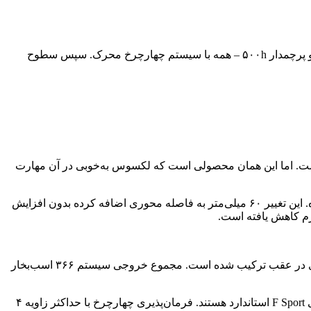
لکسوس ساختار نسخه‌ها را ساده‌تر کرده است. خریداران ابتدا بین سه پیشرانه انتخاب می‌کنند: هیبرید معمولی ۳۵۰h، پلاگین-هیبرید ۴۵۰h+ و پرچمدار ۵۰۰h – همه با سیستم چهارچرخ محرک. سپس سطوح
۴٫۹ متری و نزدیک به ۲٫۱ تن وزن شروع می‌شود که کار سختی است. اما این همان محصولی است که لکسوس به‌خوبی در آن مهارت
مانند NX و RAV4 و هایلندر، RX جدید روی پلتفرم TNGA-K ساخته شده – البته نسخه‌ای با فاصله محوری بیشتر و تقویت ساختاری گسترده. این تغییر ۶۰ میلی‌متر به فاصله محوری اضافه کرده بدون افزایش
در RX 500h موتور ۲٫۴ لیتری توربو ۲۶۸ اسب‌بخاری با موتور الکتریکی ۸۶ اسب‌بخاری و گیربکس ۶ سرعته در جلو، و موتور ۱۰۲ اسب‌بخاری در عقب ترکیب شده است. مجموع خروجی سیستم ۳۶۶ اسب‌بخار
سیستم تعلیق از نوع مک‌فرسون جلو و چند اتصالی عقب با تمرکز بر فرمان‌پذیری و کنترل بهتر چرخ‌هاست. کمک‌فنرهای تطبیقی در مدل‌های F Sport استاندارد هستند. فرمان‌پذیری چهارچرخ با حداکثر زاویه ۴