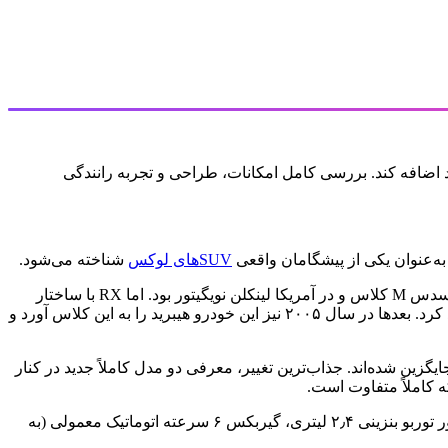
SUVهای لوکس
شناخته می‌شود.
هنگامی که نسل اول RX در سال ۱۹۹۸ معرفی شد، بازار SUVهای لوکس عمدتاً شامل خودروهای شاسی‌مستقل مانند رنج‌روور P38A، مرسدس M کلاس و در آمریکا لینکلن نویگیتور بود. اما RX با ساختار
مونوکوک و امکان انتخاب دیفرانسیل جلو یا چهارچرخ، نشان داد که می‌توان وزن قابل‌توجهی را کاهش داد و رفتاری نزدیک‌تر به سدان‌ها ایجاد کرد. بعدها در سال ۲۰۰۵ نیز این خودرو هیبرید را به این کلاس آورد و
یشرانه‌های چهار سیلندر کارآمدتر جایگزین شده‌اند. جذاب‌ترین تغییر، معرفی دو مدل کاملاً جدید در کنار
RX 500h برای اولین بار در تاریخ هیبریدهای تویوتا/لکسوس، اولویت را به عملکرد و لذت رانندگی داده تا صرفاً مصرف پایین. این مدل از موتور توربو بنزینی ۲٫۴ لیتری، گیربکس ۶ سرعته اتوماتیک معمولی (به