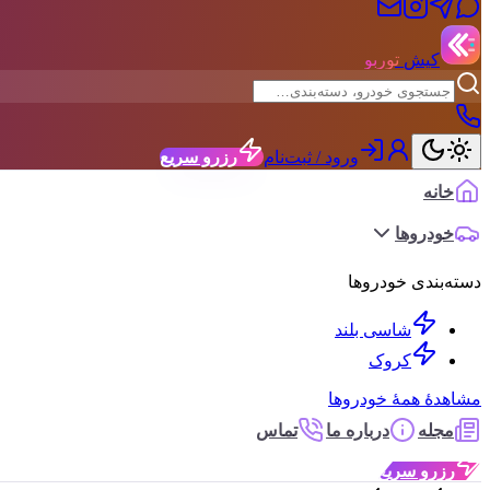
کیش
توربو
ورود / ثبت‌نام
رزرو سریع
خانه
خودروها
دسته‌بندی خودروها
شاسی بلند
کروک
مشاهدهٔ همهٔ خودروها
مجله
درباره ما
تماس
رزرو سریع