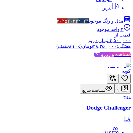
بنزین
مدل و رنگ موجود
۲۰۲۳
۲۰۲۴
۲۰۲۵
۳
واحد موجود
قیمت از
۴,۵۰۰,۰۰۰
تومان
/ روز
هفتگی:
۲۸,۳۵۰,۰۰۰
تومان
(٪
۱۰
تخفیف)
مشاهده و رزرو
کوپه
۱۰
مشاهدهٔ سریع
دوج
Dodge Challenger
LA
۵
نفر