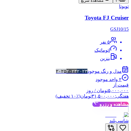
۱۰
مشاهدهٔ سریع
تویوتا
Toyota FJ Cruiser
GSJ10/15
۵
نفر
اتوماتیک
بنزین
مدل و رنگ موجود
۲۰۲۳
۲۰۲۳
۲۰۲۵
۲
واحد موجود
قیمت از
۵,۰۰۰,۰۰۰
تومان
/ روز
هفتگی:
۳۱,۵۰۰,۰۰۰
تومان
(٪
۱۰
تخفیف)
مشاهده و رزرو
شاسی‌بلند