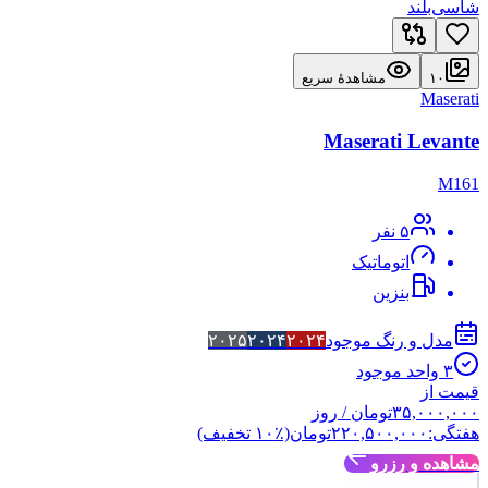
شاسی‌بلند
۱۰
مشاهدهٔ سریع
Maserati
Maserati Levante
M161
۵
نفر
اتوماتیک
بنزین
مدل و رنگ موجود
۲۰۲۴
۲۰۲۴
۲۰۲۵
۳
واحد موجود
قیمت از
۳۵,۰۰۰,۰۰۰
تومان
/ روز
هفتگی:
۲۲۰,۵۰۰,۰۰۰
تومان
(٪
۱۰
تخفیف)
مشاهده و رزرو