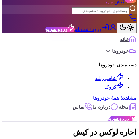
کیش
توربو
ورود / ثبت‌نام
رزرو سریع
خانه
خودروها
دسته‌بندی خودروها
شاسی بلند
کروک
مشاهدهٔ همهٔ خودروها
مجله
درباره ما
تماس
رزرو سریع
اجاره
لوکس
در کیش