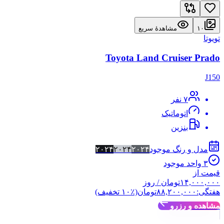
۱۰
مشاهدهٔ سریع
تویوتا
Toyota Land Cruiser Prado
J150
۷
نفر
اتوماتیک
بنزین
مدل و رنگ موجود
۲۰۲۴
۲۰۲۴
۲۰۲۴
۳
واحد موجود
قیمت از
۱۴,۰۰۰,۰۰۰
تومان
/ روز
هفتگی:
۸۸,۲۰۰,۰۰۰
تومان
(٪
۱۰
تخفیف)
مشاهده و رزرو