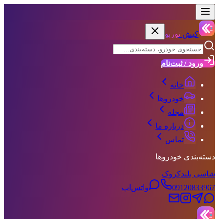
کیش
توربو
ورود / ثبت‌نام
خانه
خودروها
مجله
درباره ما
تماس
دسته‌بندی خودروها
شاسی بلند
کروک
09120833967
واتس‌اپ