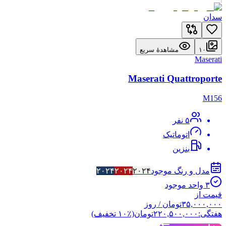
سدان
۱۰
مشاهدهٔ سریع
Maserati
Maserati Quattroporte
M156
۵
نفر
اتوماتیک
بنزین
مدل و رنگ موجود
۲۰۲۴
۲۰۲۴
۲۰۲۴
۳
واحد موجود
قیمت از
۳۵,۰۰۰,۰۰۰
تومان
/ روز
هفتگی:
۲۲۰,۵۰۰,۰۰۰
تومان
(٪
۱۰
تخفیف)