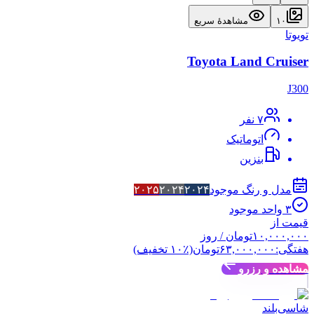
۱۰
مشاهدهٔ سریع
تویوتا
Toyota Land Cruiser
J300
۷
نفر
اتوماتیک
بنزین
مدل و رنگ موجود
۲۰۲۴
۲۰۲۴
۲۰۲۵
۳
واحد موجود
قیمت از
۱۰,۰۰۰,۰۰۰
تومان
/ روز
هفتگی:
۶۳,۰۰۰,۰۰۰
تومان
(٪
۱۰
تخفیف)
مشاهده و رزرو
شاسی‌بلند