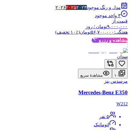
مدل و رنگ موجود
۲۰۲۴
۲۰۲۵
۲۰۲۶
۳
واحد موجود
قیمت از
۹,۰۰۰,۰۰۰
تومان
/ روز
هفتگی:
۵۶,۷۰۰,۰۰۰
تومان
(٪
۱۰
تخفیف)
مشاهده و رزرو
سدان
۱۰
مشاهدهٔ سریع
مرسدس بنز
Mercedes-Benz E350
W212
۵
نفر
اتوماتیک