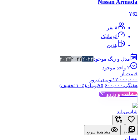
Nissan Armada
Y62
۸
نفر
اتوماتیک
بنزین
مدل و رنگ موجود
۲۰۲۲
۲۰۲۲
۲۰۲۳
۲
واحد موجود
قیمت از
۱۲,۰۰۰,۰۰۰
تومان
/ روز
هفتگی:
۷۵,۶۰۰,۰۰۰
تومان
(٪
۱۰
تخفیف)
مشاهده و رزرو
شاسی‌بلند
۱۰
مشاهدهٔ سریع
نیسان