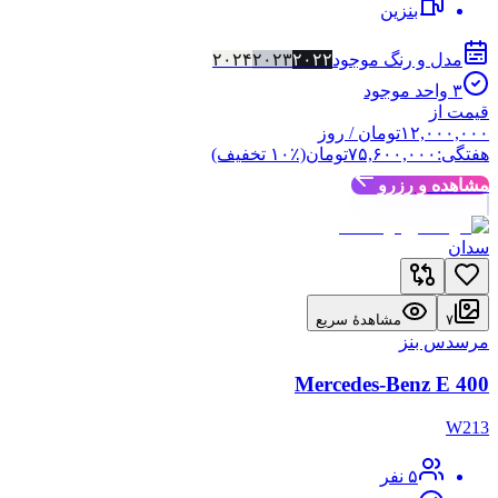
بنزین
مدل و رنگ موجود
۲۰۲۲
۲۰۲۳
۲۰۲۴
۳
واحد موجود
قیمت از
۱۲,۰۰۰,۰۰۰
تومان
/ روز
هفتگی:
۷۵,۶۰۰,۰۰۰
تومان
(٪
۱۰
تخفیف)
مشاهده و رزرو
سدان
۷
مشاهدهٔ سریع
مرسدس بنز
Mercedes-Benz E 400
W213
۵
نفر