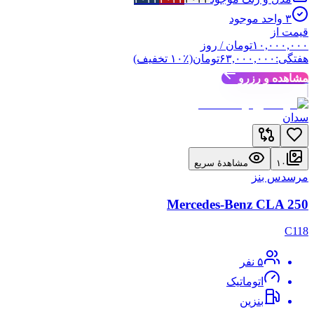
۳
واحد موجود
قیمت از
۱۰,۰۰۰,۰۰۰
تومان
/ روز
هفتگی:
۶۳,۰۰۰,۰۰۰
تومان
(٪
۱۰
تخفیف)
مشاهده و رزرو
سدان
۱۰
مشاهدهٔ سریع
مرسدس بنز
Mercedes-Benz CLA 250
C118
۵
نفر
اتوماتیک
بنزین