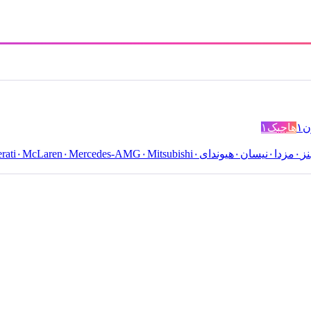
ن
۱
هاچبک
۱
ز
۰
مزدا
۰
نیسان
۰
هیوندای
۰
Mitsubishi
۰
Mercedes-AMG
۰
McLaren
۰
rati