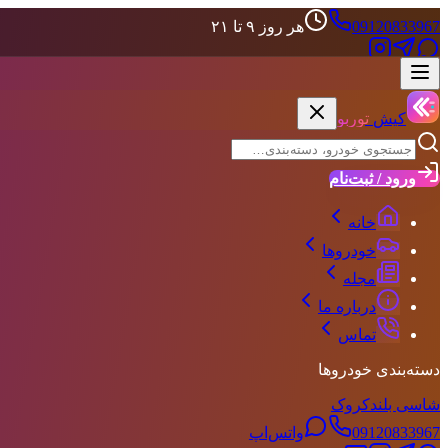
09120833967
هر روز ۹ تا ۲۱
علاقه‌مندی‌ها
حساب کاربری
کیش
توربو
ورود / ثبت‌نام
خانه
خودروها
مجله
درباره ما
تماس
دسته‌بندی خودروها
شاسی بلند
کروک
09120833967
واتس‌اپ