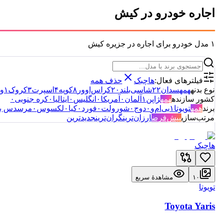
اجاره خودرو در کیش
۱
مدل خودرو برای اجاره در جزیره کیش
فیلترهای فعال:
هاچبک
حذف همه
نوع بدنه
همه
سدان
۲۲
شاسی‌بلند
۲۰
کراس‌اوور
۸
کوپه
۴
اسپرت
۳
کروک
۱
و
کشور سازنده
همه
ژاپن
۱
آلمان
۰
آمریکا
۰
انگلیس
۰
ایتالیا
۰
کره جنوبی
۰
برند
همه
تویوتا
۱
بی‌ام‌و
۰
دوج
۰
شورولت
۰
فورد
۰
کیا
۰
لکسوس
۰
مرسدس بن
مرتب‌سازی
پیش‌فرض
ارزان‌ترین
گران‌ترین
جدیدترین
هاچبک
۱۰
مشاهدهٔ سریع
تویوتا
Toyota Yaris