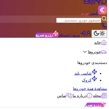
کیش
توربو
ورود / ثبت‌نام
رزرو سریع
خانه
خودروها
دسته‌بندی خودروها
شاسی بلند
کروک
مشاهدهٔ همهٔ خودروها
مجله
درباره ما
تماس
رزرو سریع