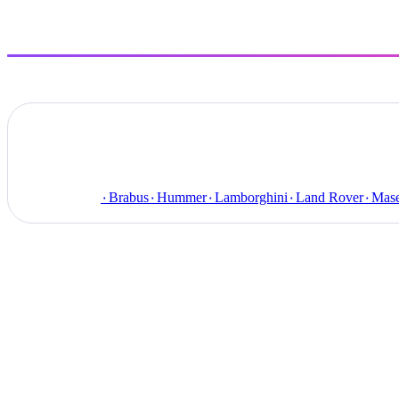
۰
Brabus
۰
Hummer
۰
Lamborghini
۰
Land Rover
۰
Mase