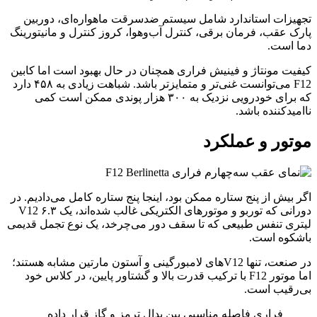
تجهیزات استاندارد شامل سیستم ضدسرقت ماهواره‌ای، دوربین
پارک عقب، فرمان برقی، کنترل آب‌وهوا، کروز کنترل و مانیتورینگ
دما است.
کیفیت مونتاژ و فینیش فراری همچنان در حال بهبود است اما کابین
F12 می‌توانست غنی‌تر و متمایزتر باشد. شباهت زیادی به ۴۵۸ دارد
که برای خودرویی نزدیک به ۳۰۰ هزار پوندی ممکن است کمی
ناامیدکننده باشد.
موتور و عملکرد
اگر بیش از پنج ستاره ممکن بود، اینجا پنج ستاره کامل می‌دادیم. در
دورانی که توربو و موتورهای الکتریکی غالب شده‌اند، یک V12 ۶.۳
لیتری تنفس طبیعی که تا سقف دور می‌چرخد، یک نوع تجمل قدیمی
باشکوه است.
در صنعت، تنها V12های لامبورگینی و آستون مارتین مشابه هستند؛
اما موتور F12 با ترکیب قدرت بالا و گشتاور پایین، در کلاس خود
بی‌رقیب است.
فراری فاصله مناسبی بین پدال ترمز و گاز قرار داده