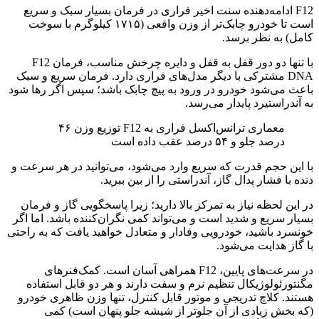
F12 ادامه‌دهنده سنت اخیر فراری در فرمان بسیار سبک و سریع
است تا خودرو چابک‌تر از وزن واقعی (۱۷۱۵ کیلوگرم با سوخت
کامل) به نظر برسد.
با تنها دو دور قفل به قفل و دایره چرخش مناسب، فرمان F12
DNA مشترکی با دیگر مدل‌های فراری دارد. فرمان سریع و سبک
باعث می‌شود خودرو در ورود به پیچ چابک باشد؛ سپس اگر رها شود
به آندراستیرد پایدار می‌رسد.
معماری ترانس‌اکسل فراری به F12 توزیع وزن ۴۶
درصد جلو و ۵۴ درصد عقب داده است
با این حجم قدرت که سریع وارد می‌شود، می‌توانید در هر سرعت و
دنده با فشار پدال گاز، آندراستی را از بین ببرید.
در این لحظه نیاز به تمرکز بالا دارید؛ زیرا پاسخگویی گاز و فرمان
بسیار سریع و شدید است و می‌تواند کمی نگران‌کننده باشد. اما اگر
خونسرد باشید، خودرویی وفادار و متعادل خواهید یافت که به راحتی
با گاز هدایت می‌شود.
در سرعت‌های پایین، F12 همراهی آسان است. کمک‌فنرهای
مگنتورئولوژیکال تنظیم نرم و سفت دارند و هر دو قابل استفاده
هستند. کلاچ تدریجی و موتور قابل کنترل، تنها وزن ظاهری خودرو
(که بخش زیادی از آن جلوتر از شیشه جلو پنهان است) کمی