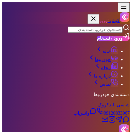
کیش
توربو
ورود / ثبت‌نام
خانه
خودروها
مجله
درباره ما
تماس
دسته‌بندی خودروها
شاسی بلند
کروک
09120833967
واتس‌اپ