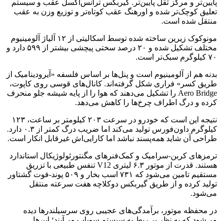
پایین‌تر و مرکز ثقل پایین‌تر. گیربکس ترانس‌اکسل عقب و سیستم
تعلیق کوچک‌تر شده و اورهنگ عقب کوتاه‌تر و توزیع وزن به عقب
منتقل شده است.
مونوکوک زیرین ساخته شده توسط اسکالیتی از ۱۲ آلیاژ آلومینیوم
مختلف تشکیل شده و ۲۰ درصد سختی پیچشی بیشتر از ۵۹۹ دارد و
۷۰ کیلوگرم سبک‌تر است.
بدنه هم از آلومینیوم است و پنل‌ها بر اساس فلسفه «آیرودینامیک از
طریق کسر» فراری شکل گرفته‌اند. کانال‌های قوسی روی کاپوت،
Aero Bridge را تشکیل می‌دهند که هوا را از پایه شیشه جلو منحرف
کرده و درگ اطراف چرخ‌ها را کاهش می‌دهد.
نتیجه این است که خودرو در سرعت ۲۰۳ کیلومتر بر ساعت، ۱۲۳
کیلوگرم داون‌فورس تولید می‌کند اما ضریب درگ کمتر از ۰.۳ دارد.
طراحی آن شاید همه‌پسند نباشد اما کارایی‌اش غیرقابل انکار است.
ترمزهای کربن-سرامیک و کمک‌فنرهای مگنتورئولوژیکال استاندارد
هستند. قدرت از موتور ۶.۳ لیتری V12 تنفس طبیعی با تزریق
مستقیم تامین می‌شود که ۷۳۱ اسب بخار و ۵۰۹ پوند-فوت گشتاور
تولید کرده و از طریق گیربکس دوکلاچه هفت سرعته منتقل
می‌شود.
در محفظه موتور، برآمدگی‌های عجیبی روی سرسیلندرها دیده
می‌شود که به نظر بی‌ربط به سیستم سوپاپ می‌آیند؛ این‌ها