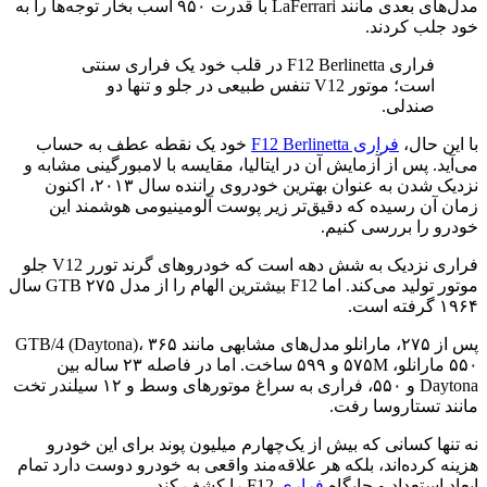
مدل‌های بعدی مانند LaFerrari با قدرت ۹۵۰ اسب بخار توجه‌ها را به
خود جلب کردند.
فراری F12 Berlinetta در قلب خود یک فراری سنتی
است؛ موتور V12 تنفس طبیعی در جلو و تنها دو
صندلی.
با این حال،
فراری F12 Berlinetta
خود یک نقطه عطف به حساب
می‌آید. پس از آزمایش آن در ایتالیا، مقایسه با لامبورگینی مشابه و
نزدیک شدن به عنوان بهترین خودروی راننده سال ۲۰۱۳، اکنون
زمان آن رسیده که دقیق‌تر زیر پوست آلومینیومی هوشمند این
خودرو را بررسی کنیم.
فراری نزدیک به شش دهه است که خودروهای گرند تورر V12 جلو
موتور تولید می‌کند. اما F12 بیشترین الهام را از مدل ۲۷۵ GTB سال
۱۹۶۴ گرفته است.
پس از ۲۷۵، مارانلو مدل‌های مشابهی مانند ۳۶۵ GTB/4 (Daytona)،
۵۵۰ مارانلو، ۵۷۵M و ۵۹۹ ساخت. اما در فاصله ۲۳ ساله بین
Daytona و ۵۵۰، فراری به سراغ موتورهای وسط و ۱۲ سیلندر تخت
مانند تستاروسا رفت.
نه تنها کسانی که بیش از یک‌چهارم میلیون پوند برای این خودرو
هزینه کرده‌اند، بلکه هر علاقه‌مند واقعی به خودرو دوست دارد تمام
ابعاد استعداد و جایگاه
فراری
F12 را کشف کند.