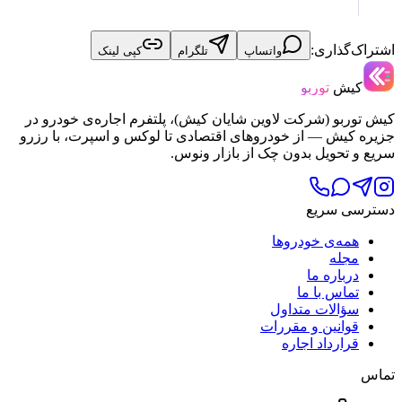
اشتراک‌گذاری:
واتساپ
تلگرام
کپی لینک
کیش
توربو
کیش توربو (شرکت لاوین شایان کیش)، پلتفرم اجاره‌ی خودرو در
جزیره کیش — از خودروهای اقتصادی تا لوکس و اسپرت، با رزرو
سریع و تحویل بدون چک از بازار ونوس.
دسترسی سریع
همه‌ی خودروها
مجله
درباره ما
تماس با ما
سؤالات متداول
قوانین و مقررات
قرارداد اجاره
تماس