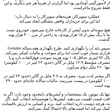
از لامبورگینی آونتادور بود اما گران‌تر از تقریبا هر چیز دیگری. و این
فقط شروع ماجراست.
عملکرد سوپرکار، هزینه‌های سوپرکار را به دنبال دارد؛
اما این برای خریداران واقعی مشکلی ایجاد نمی‌کند
هیچ نمونه‌ای بدون آپشن از کارخانه خارج نمی‌شود. خودروی تست
ما با رنگ بیش از ۱۵ هزار پوندی، به راحتی از مرز ۳۰۰ هزار پوند
گذشت.
سپس باید آن را نگهداری کنید. طرح نگهداری هفت‌ساله Genuine
فراری بسیار خوب است اما برای سوخت و مالیات کمکی نمی‌کند.
باک ۹۲ لیتری حداقل ۱۰۵ پوند هزینه سوخت فوق‌العاده دارد و با
مصرف متوسط ۱۲.۹ مایل بر گالن (حدود ۲۲ لیتر در ۱۰۰ کیلومتر)
تنها ۲۶۰ مایل دوام می‌آورد.
اگر بیشتر لذت ببرید، مصرف به ۳.۷ مایل بر گالن (حدود ۶۳ لیتر در
۱۰۰ کیلومتر) در پیست می‌رسد. مالیات سالانه جاده‌ای حدود ۴۹۰
پوند است.
تنها یک موتور، یک مشخصات و آپشن‌های نامحدود وجود دارد: اگر به
افت قیمت اهمیت می‌دهید، آپشن‌ها را هوشمندانه انتخاب کنید. اگر
نه، هرچه دوست دارید انتخاب کنید. برند و کمیابی به ارزش باقیمانده
کمک می‌کند اما قیمت‌های بالا احتمالا کمک نمی‌کنند.