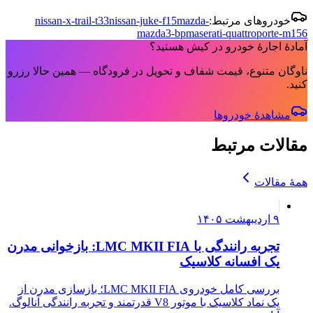
خودروهای مرتبط:
mazda-
nissan-juke-f15
nissan-x-trail-t33
mazda3-bp
maserati-quattroporte-m156
آمادهٔ اجارهٔ خودرو در کیش هستید؟
ناوگان متنوع، قیمت شفاف و تحویل در فرودگاه — همین حالا رزرو
کنید.
مشاهدهٔ خودروها
مقالات مرتبط
همهٔ مقالات
۹ اردیبهشت ۱۴۰۵
تجربه رانندگی با LMC MKII FIA: بازخوانی مدرن
یک افسانه کلاسیک
بررسی کامل خودروی LMC MKII FIA؛ بازسازی مدرن از
یک نماد کلاسیک با موتور V8 قدرتمند و تجربه رانندگی آنالوگ.