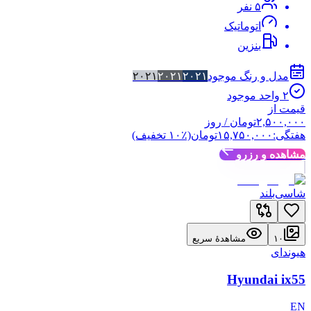
۵
نفر
اتوماتیک
بنزین
مدل و رنگ موجود
۲۰۲۱
۲۰۲۱
۲۰۲۱
۲
واحد موجود
قیمت از
۲,۵۰۰,۰۰۰
تومان
/ روز
هفتگی:
۱۵,۷۵۰,۰۰۰
تومان
(٪
۱۰
تخفیف)
مشاهده و رزرو
شاسی‌بلند
۱۰
مشاهدهٔ سریع
هیوندای
Hyundai ix55
EN