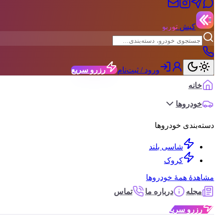
کیش
توربو
ورود / ثبت‌نام
رزرو سریع
خانه
خودروها
دسته‌بندی خودروها
شاسی بلند
کروک
مشاهدهٔ همهٔ خودروها
مجله
درباره ما
تماس
رزرو سریع