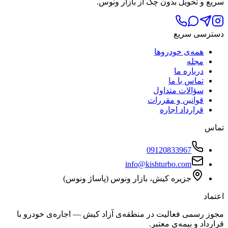
 تحویل بدون چک از بازار ونوس.
ی سریع
همه‌ی خودروها
مجله
درباره ما
تماس با ما
سؤالات متداول
قوانین و مقررات
قرارداد اجاره
09120833967
info@kishturbo.com
جزیره کیش، بازار ونوس (پاساژ ونوس)
سمی فعالیت در منطقه‌ی آزاد کیش — اجاره‌ی خودرو با
د و بیمه‌ی معتبر.