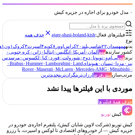
خودرو برای اجاره در جزیره کیش
لترهای فعال:
ajare-shasi-boland-kish
حذف همه
ه
سدان
۲۲
شاسی‌بلند
۲۰
کراس‌اوور
۸
کوپه
۴
اسپرت
۳
کروک
۱
ون
۱
هاچبک
۱
سازنده
همه
آلمان
۰
آمریکا
۰
انگلیس
۰
ایتالیا
۰
ژاپن
۰
کره جنوبی
۰
ه
بی‌ام‌و
۰
تویوتا
۰
دوج
۰
شورولت
۰
فورد
۰
کیا
۰
لکسوس
۰
مرسدس
دا
۰
نیسان
۰
هیوندای
Land
۰
Lamborghini
۰
Hummer
۰
Brabus
۰
Rover
۰
Maserati
۰
McLaren
۰
Mercedes-AMG
۰
Mitsu
سازی
پیش‌فرض
ارزان‌ترین
گران‌ترین
جدیدترین
ی با این فیلترها پیدا نشد
هٔ فیلترها
یش
توربو
ربو (شرکت لاوین شایان کیش)، پلتفرم اجاره‌ی خودرو در
کیش — از خودروهای اقتصادی تا لوکس و اسپرت، با رزرو