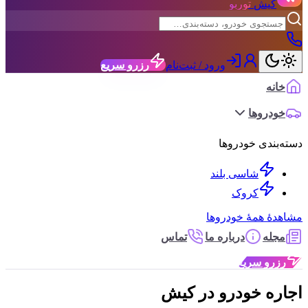
کیش
توربو
ورود / ثبت‌نام
رزرو سریع
نه
دروها
ندی خودروها
شاسی بلند
کروک
ٔ همهٔ خودروها
له
درباره ما
تماس
رو سریع
ه خودرو در کیش